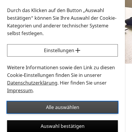
Vorlesen
Durch das Klicken auf den Button „Auswahl
bestätigen“ können Sie Ihre Auswahl der Cookie-
Alle Infomaterialien in verschiedenen
Kategorien und anderer technischer Systeme
Formaten an einem Ort
selbst festlegen.
Sie möchten wissen, wie Sie nach Infonmaterial
suchen und dieses bestellen bzw. herunterladen
Einstellungen
können? Schauen Sie sich die
Erklärvideos zum
Thema Infomaterial auf der PRO RETINA-Website
Weitere Informationen sowie den Link zu diesen
für blinde und sehbehinderte Menschen an.
Cookie-Einstellungen finden Sie in unserer
Datenschutzerklärung
. Hier finden Sie unser
Auf dieser Seite finden Sie sämtliches Infomaterial
Impressum
.
der PRO RETINA in all seinen Formaten an einem
Ort. Nutzen Sie den Formatfilter, um ausschließlich
Alle auswählen
nach Flyern und Broschüren, Audios oder Videos zu
suchen. Die meisten Flyer und Broschüren werden in
Auswahl bestätigen
verschiedenen Formaten angeboten: zur