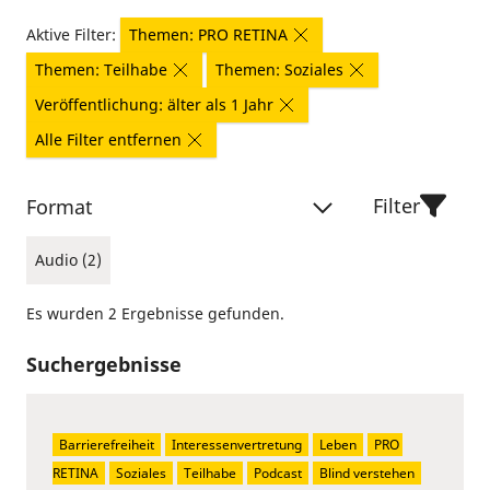
Aktive Filter:
Themen: PRO RETINA
Themen: Teilhabe
Themen: Soziales
Veröffentlichung: älter als 1 Jahr
Alle Filter entfernen
Filter
Format
Audio (2)
Es wurden 2 Ergebnisse gefunden.
Suchergebnisse
Barrierefreiheit
Interessenvertretung
Leben
PRO 
RETINA
Soziales
Teilhabe
Podcast
Blind verstehen