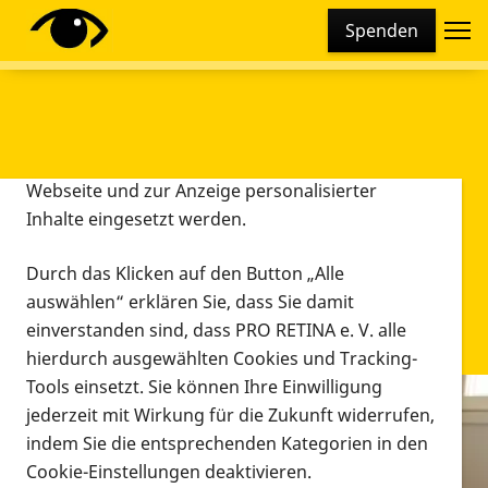
Cookie-Einstellungen
Spenden
Diese Webseite setzt verschiedene Cookies und
Tracking-Tools ein. Dies beinhaltet Cookies und
Tracking-Tools, die für den Betrieb der Webseite
technisch notwendig sind, die zu statistischen
Zwecken sowie zur besseren Bedienbarkeit der
Webseite und zur Anzeige personalisierter
Inhalte eingesetzt werden.
Durch das Klicken auf den Button „Alle
auswählen“ erklären Sie, dass Sie damit
einverstanden sind, dass PRO RETINA e. V. alle
hierdurch ausgewählten Cookies und Tracking-
Tools einsetzt. Sie können Ihre Einwilligung
jederzeit mit Wirkung für die Zukunft widerrufen,
Infomaterial
indem Sie die entsprechenden Kategorien in den
Infomaterial
Cookie-Einstellungen deaktivieren.