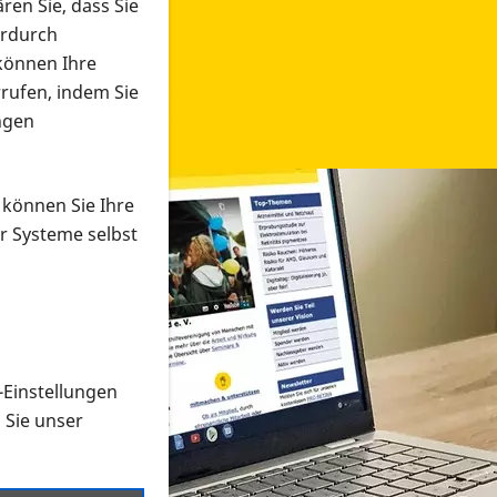
ren Sie, dass Sie
erdurch
 können Ihre
rrufen, indem Sie
ngen
 können Sie Ihre
r Systeme selbst
-Einstellungen
 in verschiedenen Formaten an e
n Sie unser
onmaterial suchen und dieses bestellen bzw. herunterladen
al auf der PRO RETINA-Website für blinde und sehbehi