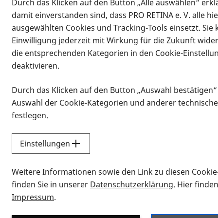
Durch das Klicken auf den Button „Alle auswählen“ erklä
damit einverstanden sind, dass PRO RETINA e. V. alle hi
ausgewählten Cookies und Tracking-Tools einsetzt. Sie
Einwilligung jederzeit mit Wirkung für die Zukunft wide
die entsprechenden Kategorien in den Cookie-Einstellu
deaktivieren.
Durch das Klicken auf den Button „Auswahl bestätigen“
Infomaterial
Auswahl der Cookie-Kategorien und anderer technische
Infomaterial
festlegen.
Einstellungen
Vorlesen
Weitere Informationen sowie den Link zu diesen Cookie
Alle Infomaterialien
finden Sie in unserer
Datenschutzerklärung
. Hier finde
Impressum
.
Sie möchten wissen, wie Sie nach Inf
Erklärvideos zum Thema Infomateri