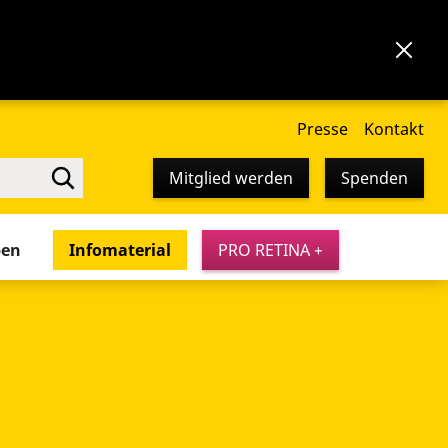
Presse
Kontakt
Mitglied werden
Spenden
pen
Infomaterial
PRO RETINA +