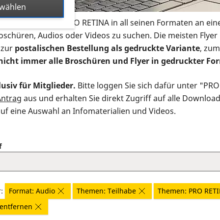
swählen
s Infomaterial der PRO RETINA in all seinen Formaten an ein
roschüren, Audios oder Videos zu suchen. Die meisten Flye
 zur
postalischen Bestellung als gedruckte Variante
, zum
nicht immer alle Broschüren und Flyer in gedruckter For
usiv für Mitglieder.
Bitte loggen Sie sich dafür unter "PR
Antrag
aus und erhalten Sie direkt Zugriff auf alle Downloa
auf eine Auswahl an Infomaterialien und Videos.
f
r:
Format: Audio
Themen: Teilhabe
Themen: PRO RET
r entfernen