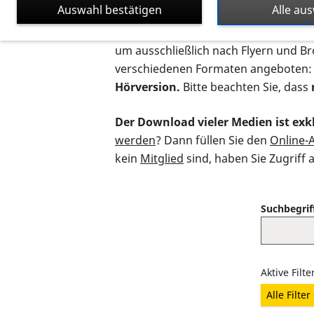
Auswahl bestätigen
Alle au
Auf dieser Seite finden Sie sämtliche
um ausschließlich nach Flyern und B
verschiedenen Formaten angeboten:
Hörversion.
Bitte beachten Sie, dass
Der Download vieler Medien ist exkl
werden
? Dann füllen Sie den
Online-
kein
Mitglied
sind, haben Sie Zugriff 
Suchbegrif
Aktive Filte
Alle Filte