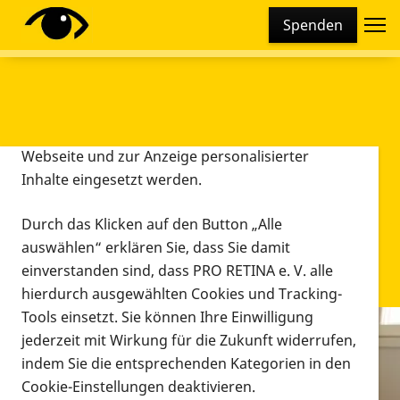
Cookie-Einstellungen
Spenden
Diese Webseite setzt verschiedene Cookies und
Tracking-Tools ein. Dies beinhaltet Cookies und
Tracking-Tools, die für den Betrieb der Webseite
technisch notwendig sind, die zu statistischen
Zwecken sowie zur besseren Bedienbarkeit der
Webseite und zur Anzeige personalisierter
Inhalte eingesetzt werden.
Durch das Klicken auf den Button „Alle
auswählen“ erklären Sie, dass Sie damit
einverstanden sind, dass PRO RETINA e. V. alle
hierdurch ausgewählten Cookies und Tracking-
Tools einsetzt. Sie können Ihre Einwilligung
jederzeit mit Wirkung für die Zukunft widerrufen,
Infomaterial
indem Sie die entsprechenden Kategorien in den
Infomaterial
Cookie-Einstellungen deaktivieren.