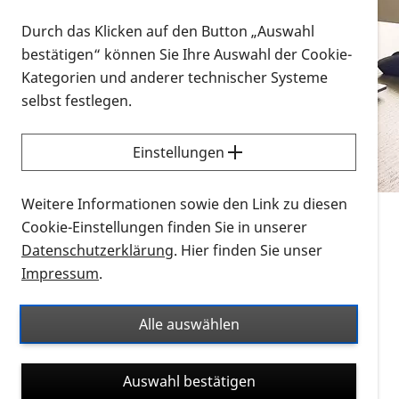
Vorlesen
Durch das Klicken auf den Button „Auswahl
bestätigen“ können Sie Ihre Auswahl der Cookie-
Alle Infomaterialien in verschiedenen
Kategorien und anderer technischer Systeme
Formaten an einem Ort
selbst festlegen.
Sie möchten wissen, wie Sie nach Infonmaterial
suchen und dieses bestellen bzw. herunterladen
Einstellungen
können? Schauen Sie sich die
Erklärvideos zum
Thema Infomaterial auf der PRO RETINA-Website
Weitere Informationen sowie den Link zu diesen
für blinde und sehbehinderte Menschen an.
Cookie-Einstellungen finden Sie in unserer
Datenschutzerklärung
. Hier finden Sie unser
Auf dieser Seite finden Sie sämtliches Infomaterial
Impressum
.
der PRO RETINA in all seinen Formaten an einem
Ort. Nutzen Sie den Formatfilter, um ausschließlich
Alle auswählen
nach Flyern und Broschüren, Audios oder Videos zu
suchen. Die meisten Flyer und Broschüren werden in
Auswahl bestätigen
verschiedenen Formaten angeboten: zur