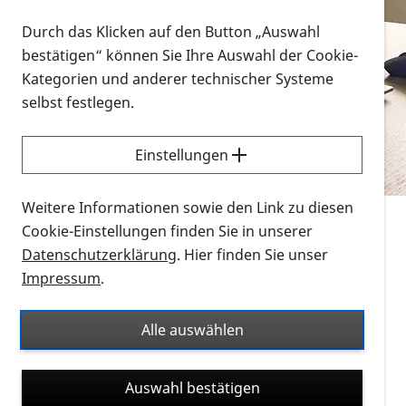
Vorlesen
Durch das Klicken auf den Button „Auswahl
bestätigen“ können Sie Ihre Auswahl der Cookie-
Alle Infomaterialien in verschiedenen
Kategorien und anderer technischer Systeme
Formaten an einem Ort
selbst festlegen.
Sie möchten wissen, wie Sie nach Infonmaterial
suchen und dieses bestellen bzw. herunterladen
Einstellungen
können? Schauen Sie sich die
Erklärvideos zum
Thema Infomaterial auf der PRO RETINA-Website
Weitere Informationen sowie den Link zu diesen
für blinde und sehbehinderte Menschen an.
Cookie-Einstellungen finden Sie in unserer
Datenschutzerklärung
. Hier finden Sie unser
Auf dieser Seite finden Sie sämtliches Infomaterial
Impressum
.
der PRO RETINA in all seinen Formaten an einem
Ort. Nutzen Sie den Formatfilter, um ausschließlich
Alle auswählen
nach Flyern und Broschüren, Audios oder Videos zu
suchen. Die meisten Flyer und Broschüren werden in
Auswahl bestätigen
verschiedenen Formaten angeboten: zur