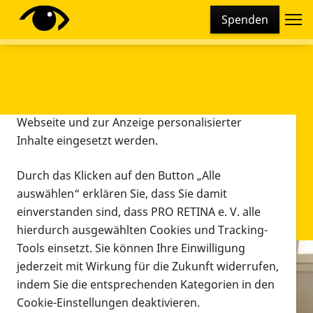
Cookie-Einstellungen
Spenden
Diese Webseite setzt verschiedene Cookies und
Tracking-Tools ein. Dies beinhaltet Cookies und
Tracking-Tools, die für den Betrieb der Webseite
technisch notwendig sind, die zu statistischen
Zwecken sowie zur besseren Bedienbarkeit der
Webseite und zur Anzeige personalisierter
Inhalte eingesetzt werden.
Durch das Klicken auf den Button „Alle
auswählen“ erklären Sie, dass Sie damit
einverstanden sind, dass PRO RETINA e. V. alle
hierdurch ausgewählten Cookies und Tracking-
Tools einsetzt. Sie können Ihre Einwilligung
jederzeit mit Wirkung für die Zukunft widerrufen,
Infomaterial
indem Sie die entsprechenden Kategorien in den
Infomaterial
Cookie-Einstellungen deaktivieren.