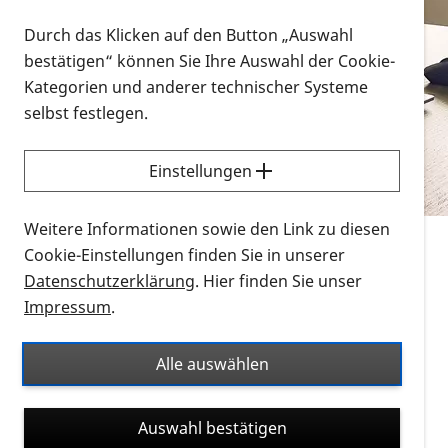
Vorlesen
Durch das Klicken auf den Button „Auswahl
bestätigen“ können Sie Ihre Auswahl der Cookie-
Alle Infomaterialien in verschiedenen
Kategorien und anderer technischer Systeme
Formaten an einem Ort
selbst festlegen.
Sie möchten wissen, wie Sie nach Infonmaterial
suchen und dieses bestellen bzw. herunterladen
Einstellungen
können? Schauen Sie sich die
Erklärvideos zum
Thema Infomaterial auf der PRO RETINA-Website
Weitere Informationen sowie den Link zu diesen
für blinde und sehbehinderte Menschen an.
Cookie-Einstellungen finden Sie in unserer
Datenschutzerklärung
. Hier finden Sie unser
Auf dieser Seite finden Sie sämtliches Infomaterial
Impressum
.
der PRO RETINA in all seinen Formaten an einem
Ort. Nutzen Sie den Formatfilter, um ausschließlich
Alle auswählen
nach Flyern und Broschüren, Audios oder Videos zu
suchen. Die meisten Flyer und Broschüren werden in
Auswahl bestätigen
verschiedenen Formaten angeboten: zur