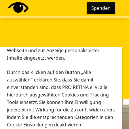
Cookie-Einstellungen
Spenden
Diese Webseite setzt verschiedene Cookies und
Tracking-Tools ein. Dies beinhaltet Cookies und
Tracking-Tools, die für den Betrieb der Webseite
technisch notwendig sind, die zu statistischen
Zwecken sowie zur besseren Bedienbarkeit der
Webseite und zur Anzeige personalisierter
Inhalte eingesetzt werden.
Durch das Klicken auf den Button „Alle
auswählen“ erklären Sie, dass Sie damit
einverstanden sind, dass PRO RETINA e. V. alle
hierdurch ausgewählten Cookies und Tracking-
Tools einsetzt. Sie können Ihre Einwilligung
jederzeit mit Wirkung für die Zukunft widerrufen,
Infomaterial
indem Sie die entsprechenden Kategorien in den
Infomaterial
Cookie-Einstellungen deaktivieren.