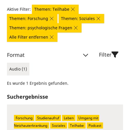
Aktive Filter:
Themen: Teilhabe
Themen: Forschung
Themen: Soziales
Themen: psychologische Fragen
Alle Filter entfernen
Filter
Format
Audio (1)
Es wurde 1 Ergebnis gefunden.
Suchergebnisse
Forschung
Studienaufruf
Leben
Umgang mit 
Netzhauterkrankung
Soziales
Teilhabe
Podcast