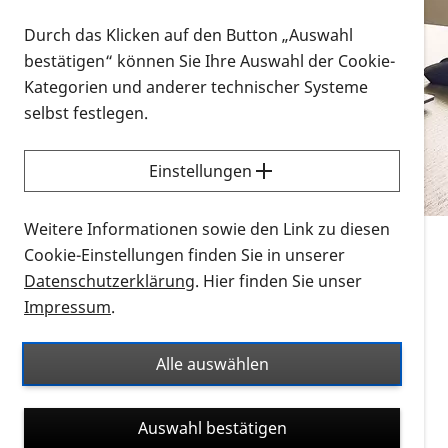
Vorlesen
Durch das Klicken auf den Button „Auswahl
bestätigen“ können Sie Ihre Auswahl der Cookie-
Alle Infomaterialien in verschiedenen
Kategorien und anderer technischer Systeme
Formaten an einem Ort
selbst festlegen.
Sie möchten wissen, wie Sie nach Infonmaterial
suchen und dieses bestellen bzw. herunterladen
Einstellungen
können? Schauen Sie sich die
Erklärvideos zum
Thema Infomaterial auf der PRO RETINA-Website
Weitere Informationen sowie den Link zu diesen
für blinde und sehbehinderte Menschen an.
Cookie-Einstellungen finden Sie in unserer
Datenschutzerklärung
. Hier finden Sie unser
Auf dieser Seite finden Sie sämtliches Infomaterial
Impressum
.
der PRO RETINA in all seinen Formaten an einem
Ort. Nutzen Sie den Formatfilter, um ausschließlich
Alle auswählen
nach Flyern und Broschüren, Audios oder Videos zu
suchen. Die meisten Flyer und Broschüren werden in
Auswahl bestätigen
verschiedenen Formaten angeboten: zur