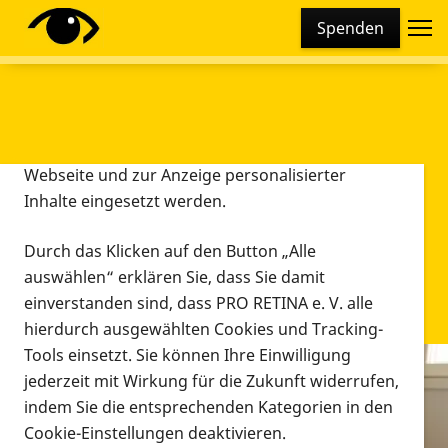
Cookie-Einstellungen
Spenden
Diese Webseite setzt verschiedene Cookies und
Tracking-Tools ein. Dies beinhaltet Cookies und
Tracking-Tools, die für den Betrieb der Webseite
technisch notwendig sind, die zu statistischen
Zwecken sowie zur besseren Bedienbarkeit der
Webseite und zur Anzeige personalisierter
Inhalte eingesetzt werden.
Durch das Klicken auf den Button „Alle
auswählen“ erklären Sie, dass Sie damit
einverstanden sind, dass PRO RETINA e. V. alle
hierdurch ausgewählten Cookies und Tracking-
Tools einsetzt. Sie können Ihre Einwilligung
jederzeit mit Wirkung für die Zukunft widerrufen,
Infomaterial
indem Sie die entsprechenden Kategorien in den
Infomaterial
Cookie-Einstellungen deaktivieren.