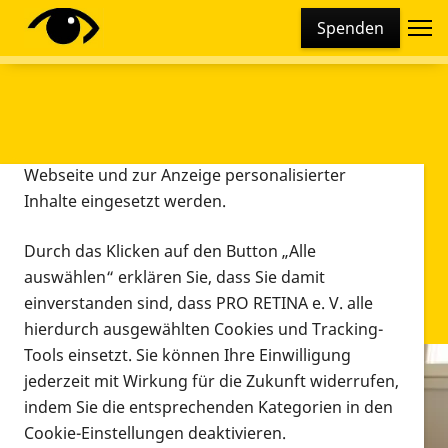
Cookie-Einstellungen
Spenden
Diese Webseite setzt verschiedene Cookies und
Tracking-Tools ein. Dies beinhaltet Cookies und
Tracking-Tools, die für den Betrieb der Webseite
technisch notwendig sind, die zu statistischen
Zwecken sowie zur besseren Bedienbarkeit der
Webseite und zur Anzeige personalisierter
Inhalte eingesetzt werden.
Durch das Klicken auf den Button „Alle
auswählen“ erklären Sie, dass Sie damit
einverstanden sind, dass PRO RETINA e. V. alle
hierdurch ausgewählten Cookies und Tracking-
Tools einsetzt. Sie können Ihre Einwilligung
jederzeit mit Wirkung für die Zukunft widerrufen,
Infomaterial
indem Sie die entsprechenden Kategorien in den
Infomaterial
Cookie-Einstellungen deaktivieren.