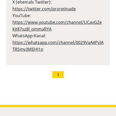
X (ehemals Twitter):
⁠https://twitter.com/proretinade⁠
YouTube:
⁠https://www.youtube.com/channel/UCavGZe
kjt87sz8l_ommaRYA⁠
WhatsApp-Kanal:
⁠https://whatsapp.com/channel/0029VaA4PyIA
TRSmv3MEHJ1o⁠
1