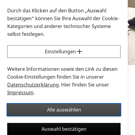
Vorlesen
Durch das Klicken auf den Button „Auswahl
bestätigen“ können Sie Ihre Auswahl der Cookie-
Alle Infomaterialien in verschiedenen
Kategorien und anderer technischer Systeme
Formaten an einem Ort
selbst festlegen.
Sie möchten wissen, wie Sie nach Infonmaterial
suchen und dieses bestellen bzw. herunterladen
Einstellungen
können? Schauen Sie sich die
Erklärvideos zum
Thema Infomaterial auf der PRO RETINA-Website
Weitere Informationen sowie den Link zu diesen
für blinde und sehbehinderte Menschen an.
Cookie-Einstellungen finden Sie in unserer
Datenschutzerklärung
. Hier finden Sie unser
Auf dieser Seite finden Sie sämtliches Infomaterial
Impressum
.
der PRO RETINA in all seinen Formaten an einem
Ort. Nutzen Sie den Formatfilter, um ausschließlich
Alle auswählen
nach Flyern und Broschüren, Audios oder Videos zu
suchen. Die meisten Flyer und Broschüren werden in
Auswahl bestätigen
verschiedenen Formaten angeboten: zur