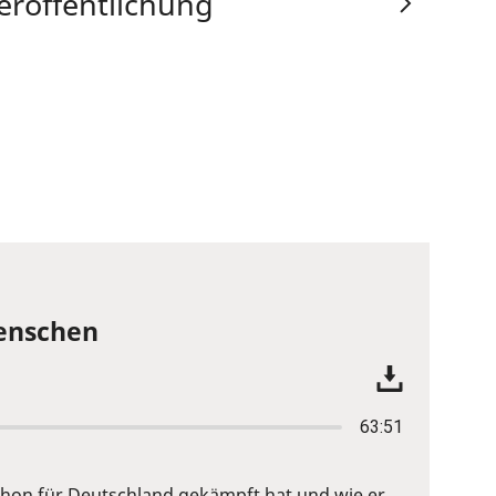
eröffentlichung
Menschen
63:51
 schon für Deutschland gekämpft hat und wie er