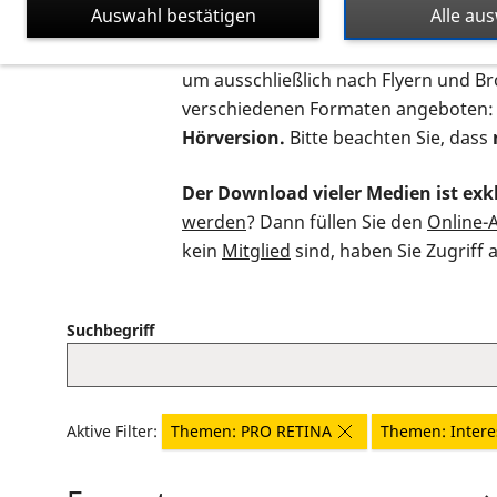
Auswahl bestätigen
Alle au
Auf dieser Seite finden Sie sämtliche
um ausschließlich nach Flyern und B
verschiedenen Formaten angeboten:
Hörversion.
Bitte beachten Sie, dass
Der Download vieler Medien ist exkl
werden
? Dann füllen Sie den
Online-
kein
Mitglied
sind, haben Sie Zugriff 
Suchbegriff
Aktive Filter:
Themen: PRO RETINA
Themen: Intere