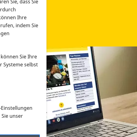
ren Sie, dass Sie
erdurch
 können Ihre
rrufen, indem Sie
ngen
 können Sie Ihre
r Systeme selbst
-Einstellungen
 in verschiedenen Formaten an e
n Sie unser
onmaterial suchen und dieses bestellen bzw. herunterladen
al auf der PRO RETINA-Website für blinde und sehbehi