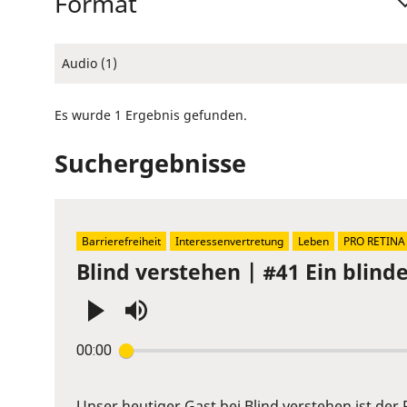
Format
Audio (1)
Es wurde 1 Ergebnis gefunden.
Suchergebnisse
Barrierefreiheit
Interessenvertretung
Leben
PRO RETINA
Blind verstehen | #41 Ein blin
Press
00:00
Enter
or
Space
Unser heutiger Gast bei Blind verstehen ist der