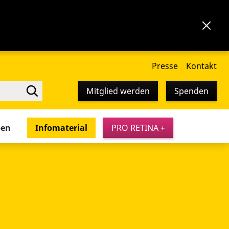
Presse
Kontakt
Mitglied werden
Spenden
pen
Infomaterial
PRO RETINA +