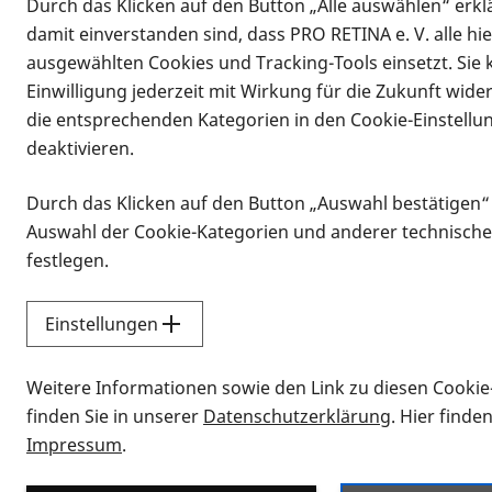
Durch das Klicken auf den Button „Alle auswählen“ erklä
damit einverstanden sind, dass PRO RETINA e. V. alle hi
ausgewählten Cookies und Tracking-Tools einsetzt. Sie
Einwilligung jederzeit mit Wirkung für die Zukunft wide
die entsprechenden Kategorien in den Cookie-Einstellu
deaktivieren.
Durch das Klicken auf den Button „Auswahl bestätigen“
Infomaterial
Auswahl der Cookie-Kategorien und anderer technische
Infomaterial
festlegen.
Einstellungen
Vorlesen
Weitere Informationen sowie den Link zu diesen Cookie
Alle Infomaterialien
finden Sie in unserer
Datenschutzerklärung
. Hier finde
Impressum
.
Sie möchten wissen, wie Sie nach Inf
Erklärvideos zum Thema Infomateri