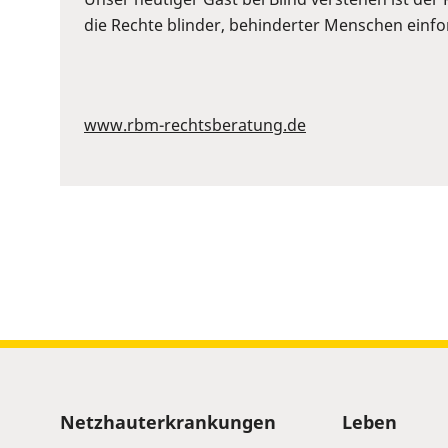
to
die Rechte blinder, behinderter Menschen einford
show
volume
slider.
www.rbm-rechtsberatung.de
Sitemap
Netzhauterkrankungen
Leben