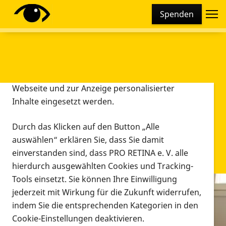
Cookie-Einstellungen
Spenden
Diese Webseite setzt verschiedene Cookies und
Tracking-Tools ein. Dies beinhaltet Cookies und
Tracking-Tools, die für den Betrieb der Webseite
technisch notwendig sind, die zu statistischen
Zwecken sowie zur besseren Bedienbarkeit der
Webseite und zur Anzeige personalisierter
Inhalte eingesetzt werden.
Durch das Klicken auf den Button „Alle
auswählen“ erklären Sie, dass Sie damit
einverstanden sind, dass PRO RETINA e. V. alle
hierdurch ausgewählten Cookies und Tracking-
Tools einsetzt. Sie können Ihre Einwilligung
jederzeit mit Wirkung für die Zukunft widerrufen,
Infomaterial
indem Sie die entsprechenden Kategorien in den
Infomaterial
Cookie-Einstellungen deaktivieren.