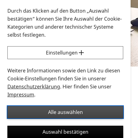
Vorlesen
Durch das Klicken auf den Button „Auswahl
bestätigen“ können Sie Ihre Auswahl der Cookie-
Alle Infomaterialien in verschiedenen
Kategorien und anderer technischer Systeme
Formaten an einem Ort
selbst festlegen.
Sie möchten wissen, wie Sie nach Infonmaterial
suchen und dieses bestellen bzw. herunterladen
Einstellungen
können? Schauen Sie sich die
Erklärvideos zum
Thema Infomaterial auf der PRO RETINA-Website
Weitere Informationen sowie den Link zu diesen
für blinde und sehbehinderte Menschen an.
Cookie-Einstellungen finden Sie in unserer
Datenschutzerklärung
. Hier finden Sie unser
Auf dieser Seite finden Sie sämtliches Infomaterial
Impressum
.
der PRO RETINA in all seinen Formaten an einem
Ort. Nutzen Sie den Formatfilter, um ausschließlich
Alle auswählen
nach Flyern und Broschüren, Audios oder Videos zu
suchen. Die meisten Flyer und Broschüren werden in
Auswahl bestätigen
verschiedenen Formaten angeboten: zur