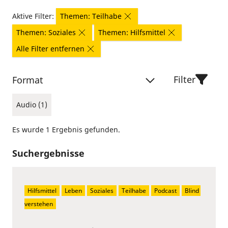
Aktive Filter:
Themen: Teilhabe
Themen: Soziales
Themen: Hilfsmittel
Alle Filter entfernen
Filter
Format
Audio (1)
Es wurde 1 Ergebnis gefunden.
Suchergebnisse
Hilfsmittel
Leben
Soziales
Teilhabe
Podcast
Blind 
verstehen