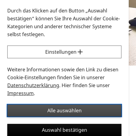
Vorlesen
Durch das Klicken auf den Button „Auswahl
bestätigen“ können Sie Ihre Auswahl der Cookie-
Alle Infomaterialien in verschiedenen
Kategorien und anderer technischer Systeme
Formaten an einem Ort
selbst festlegen.
Sie möchten wissen, wie Sie nach Infonmaterial
suchen und dieses bestellen bzw. herunterladen
Einstellungen
können? Schauen Sie sich die
Erklärvideos zum
Thema Infomaterial auf der PRO RETINA-Website
Weitere Informationen sowie den Link zu diesen
für blinde und sehbehinderte Menschen an.
Cookie-Einstellungen finden Sie in unserer
Datenschutzerklärung
. Hier finden Sie unser
Auf dieser Seite finden Sie sämtliches Infomaterial
Impressum
.
der PRO RETINA in all seinen Formaten an einem
Ort. Nutzen Sie den Formatfilter, um ausschließlich
Alle auswählen
nach Flyern und Broschüren, Audios oder Videos zu
suchen. Die meisten Flyer und Broschüren werden in
Auswahl bestätigen
verschiedenen Formaten angeboten: zur