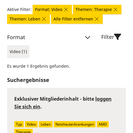
Aktive Filter:
Format: Video
Themen: Therapie
Themen: Leben
Alle Filter entfernen
Filter
Format
Video (1)
Es wurde 1 Ergebnis gefunden.
Suchergebnisse
Exklusiver Mitgliederinhalt - bitte
loggen
Sie sich ein
.
Typ
Video
Leben
Netzhauterkrankungen
AMD
Therapie