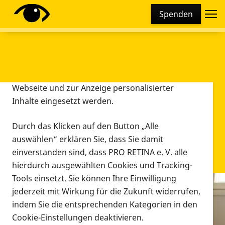
Cookie-Einstellungen
Spenden
Diese Webseite setzt verschiedene Cookies und
Tracking-Tools ein. Dies beinhaltet Cookies und
Tracking-Tools, die für den Betrieb der Webseite
technisch notwendig sind, die zu statistischen
Zwecken sowie zur besseren Bedienbarkeit der
Webseite und zur Anzeige personalisierter
Inhalte eingesetzt werden.
Durch das Klicken auf den Button „Alle
auswählen“ erklären Sie, dass Sie damit
einverstanden sind, dass PRO RETINA e. V. alle
hierdurch ausgewählten Cookies und Tracking-
Tools einsetzt. Sie können Ihre Einwilligung
jederzeit mit Wirkung für die Zukunft widerrufen,
Infomaterial
indem Sie die entsprechenden Kategorien in den
Infomaterial
Cookie-Einstellungen deaktivieren.