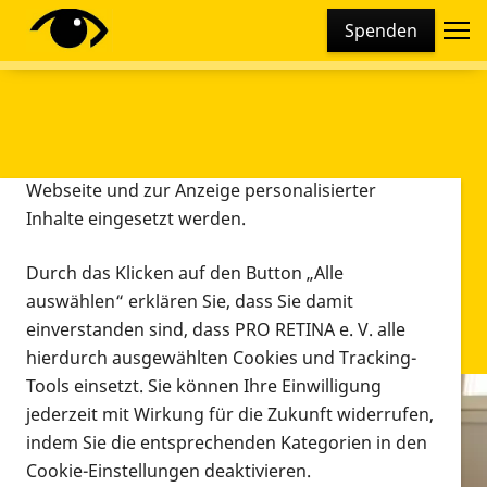
Cookie-Einstellungen
Spenden
Diese Webseite setzt verschiedene Cookies und
Tracking-Tools ein. Dies beinhaltet Cookies und
Tracking-Tools, die für den Betrieb der Webseite
technisch notwendig sind, die zu statistischen
Zwecken sowie zur besseren Bedienbarkeit der
Webseite und zur Anzeige personalisierter
Inhalte eingesetzt werden.
Durch das Klicken auf den Button „Alle
auswählen“ erklären Sie, dass Sie damit
einverstanden sind, dass PRO RETINA e. V. alle
hierdurch ausgewählten Cookies und Tracking-
Tools einsetzt. Sie können Ihre Einwilligung
jederzeit mit Wirkung für die Zukunft widerrufen,
Infomaterial
indem Sie die entsprechenden Kategorien in den
Infomaterial
Cookie-Einstellungen deaktivieren.