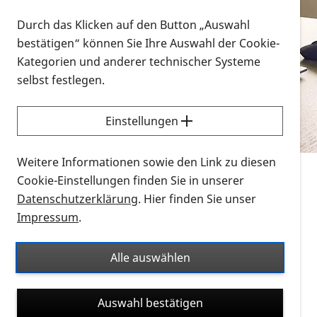
Vorlesen
Durch das Klicken auf den Button „Auswahl
bestätigen“ können Sie Ihre Auswahl der Cookie-
Alle Infomaterialien in verschiedenen
Kategorien und anderer technischer Systeme
Formaten an einem Ort
selbst festlegen.
Sie möchten wissen, wie Sie nach Infonmaterial
suchen und dieses bestellen bzw. herunterladen
Einstellungen
können? Schauen Sie sich die
Erklärvideos zum
Thema Infomaterial auf der PRO RETINA-Website
Weitere Informationen sowie den Link zu diesen
für blinde und sehbehinderte Menschen an.
Cookie-Einstellungen finden Sie in unserer
Datenschutzerklärung
. Hier finden Sie unser
Auf dieser Seite finden Sie sämtliches Infomaterial
Impressum
.
der PRO RETINA in all seinen Formaten an einem
Ort. Nutzen Sie den Formatfilter, um ausschließlich
Alle auswählen
nach Flyern und Broschüren, Audios oder Videos zu
suchen. Die meisten Flyer und Broschüren werden in
Auswahl bestätigen
verschiedenen Formaten angeboten: zur