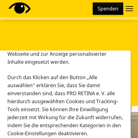
Cookie-Einstellungen
Spenden
Diese Webseite setzt verschiedene Cookies und
Tracking-Tools ein. Dies beinhaltet Cookies und
Tracking-Tools, die für den Betrieb der Webseite
technisch notwendig sind, die zu statistischen
Zwecken sowie zur besseren Bedienbarkeit der
Webseite und zur Anzeige personalisierter
Inhalte eingesetzt werden.
Durch das Klicken auf den Button „Alle
auswählen“ erklären Sie, dass Sie damit
einverstanden sind, dass PRO RETINA e. V. alle
hierdurch ausgewählten Cookies und Tracking-
Tools einsetzt. Sie können Ihre Einwilligung
jederzeit mit Wirkung für die Zukunft widerrufen,
Infomaterial
indem Sie die entsprechenden Kategorien in den
Infomaterial
Cookie-Einstellungen deaktivieren.