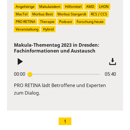
Angehörige
Makulaödem
Hilfsmittel
AMD
LHON
MacTel
Morbus Best
Morbus Stargardt
RCS / CCS
PRO RETINA
Therapie
Podcast
Forschung heute
Veranstaltung
Hybrid
Makula-Thementag 2023 in Dresden:
Fachinformationen und Austausch
00:00
05:40
PRO RETINA lädt Betroffene und Experten
zum Dialog.
1