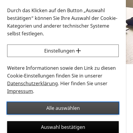
Vorlesen
Durch das Klicken auf den Button „Auswahl
bestätigen“ können Sie Ihre Auswahl der Cookie-
Alle Infomaterialien in verschiedenen
Kategorien und anderer technischer Systeme
Formaten an einem Ort
selbst festlegen.
Sie möchten wissen, wie Sie nach Infonmaterial
suchen und dieses bestellen bzw. herunterladen
Einstellungen
können? Schauen Sie sich die
Erklärvideos zum
Thema Infomaterial auf der PRO RETINA-Website
Weitere Informationen sowie den Link zu diesen
für blinde und sehbehinderte Menschen an.
Cookie-Einstellungen finden Sie in unserer
Datenschutzerklärung
. Hier finden Sie unser
Auf dieser Seite finden Sie sämtliches Infomaterial
Impressum
.
der PRO RETINA in all seinen Formaten an einem
Ort. Nutzen Sie den Formatfilter, um ausschließlich
Alle auswählen
nach Flyern und Broschüren, Audios oder Videos zu
suchen. Die meisten Flyer und Broschüren werden in
Auswahl bestätigen
verschiedenen Formaten angeboten: zur