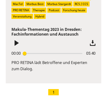
MacTel
Morbus Best
Morbus Stargardt
RCS / CCS
PRO RETINA
Therapie
Podcast
Forschung heute
Veranstaltung
Hybrid
Makula-Thementag 2023 in Dresden:
Fachinformationen und Austausch
00:00
05:40
PRO RETINA lädt Betroffene und Experten
zum Dialog.
1