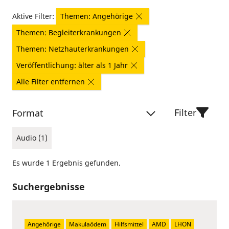
Aktive Filter:
Themen: Angehörige
Themen: Begleiterkrankungen
Themen: Netzhauterkrankungen
Veröffentlichung: älter als 1 Jahr
Alle Filter entfernen
Filter
Format
Audio (1)
Es wurde 1 Ergebnis gefunden.
Suchergebnisse
Angehörige
Makulaödem
Hilfsmittel
AMD
LHON