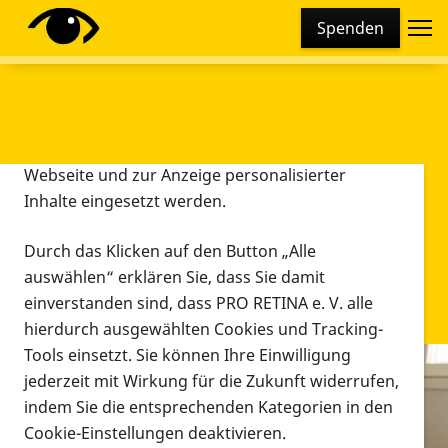
Cookie-Einstellungen
Spenden
Diese Webseite setzt verschiedene Cookies und
Tracking-Tools ein. Dies beinhaltet Cookies und
Tracking-Tools, die für den Betrieb der Webseite
technisch notwendig sind, die zu statistischen
Zwecken sowie zur besseren Bedienbarkeit der
Webseite und zur Anzeige personalisierter
Inhalte eingesetzt werden.
Durch das Klicken auf den Button „Alle
auswählen“ erklären Sie, dass Sie damit
einverstanden sind, dass PRO RETINA e. V. alle
hierdurch ausgewählten Cookies und Tracking-
Tools einsetzt. Sie können Ihre Einwilligung
jederzeit mit Wirkung für die Zukunft widerrufen,
Infomaterial
indem Sie die entsprechenden Kategorien in den
Infomaterial
Cookie-Einstellungen deaktivieren.