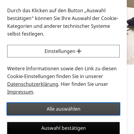
Vorlesen
Durch das Klicken auf den Button „Auswahl
bestätigen“ können Sie Ihre Auswahl der Cookie-
Alle Infomaterialien in verschiedenen
Kategorien und anderer technischer Systeme
Formaten an einem Ort
selbst festlegen.
Sie möchten wissen, wie Sie nach Infonmaterial
suchen und dieses bestellen bzw. herunterladen
Einstellungen
können? Schauen Sie sich die
Erklärvideos zum
Thema Infomaterial auf der PRO RETINA-Website
Weitere Informationen sowie den Link zu diesen
für blinde und sehbehinderte Menschen an.
Cookie-Einstellungen finden Sie in unserer
Datenschutzerklärung
. Hier finden Sie unser
Auf dieser Seite finden Sie sämtliches Infomaterial
Impressum
.
der PRO RETINA in all seinen Formaten an einem
Ort. Nutzen Sie den Formatfilter, um ausschließlich
Alle auswählen
nach Flyern und Broschüren, Audios oder Videos zu
suchen. Die meisten Flyer und Broschüren werden in
Auswahl bestätigen
verschiedenen Formaten angeboten: zur