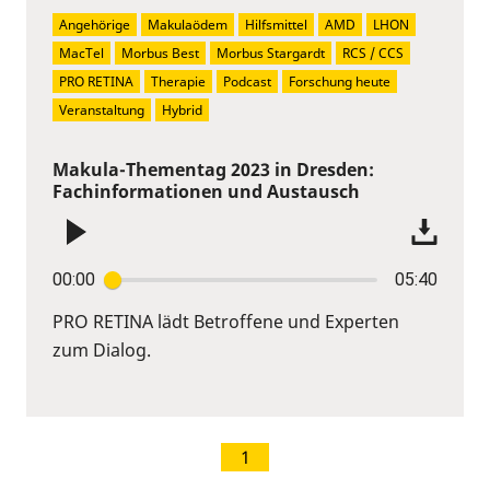
Angehörige
Makulaödem
Hilfsmittel
AMD
LHON
MacTel
Morbus Best
Morbus Stargardt
RCS / CCS
PRO RETINA
Therapie
Podcast
Forschung heute
Veranstaltung
Hybrid
Makula-Thementag 2023 in Dresden:
Fachinformationen und Austausch
00:00
05:40
PRO RETINA lädt Betroffene und Experten
zum Dialog.
1