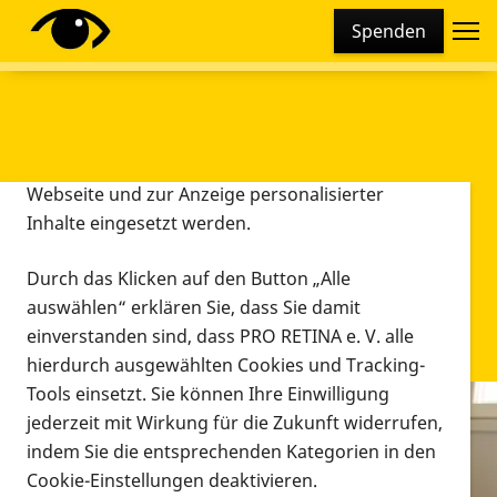
Cookie-Einstellungen
Spenden
Diese Webseite setzt verschiedene Cookies und
Tracking-Tools ein. Dies beinhaltet Cookies und
Tracking-Tools, die für den Betrieb der Webseite
technisch notwendig sind, die zu statistischen
Zwecken sowie zur besseren Bedienbarkeit der
Webseite und zur Anzeige personalisierter
Inhalte eingesetzt werden.
Durch das Klicken auf den Button „Alle
auswählen“ erklären Sie, dass Sie damit
einverstanden sind, dass PRO RETINA e. V. alle
hierdurch ausgewählten Cookies und Tracking-
Tools einsetzt. Sie können Ihre Einwilligung
jederzeit mit Wirkung für die Zukunft widerrufen,
Infomaterial
indem Sie die entsprechenden Kategorien in den
Infomaterial
Cookie-Einstellungen deaktivieren.