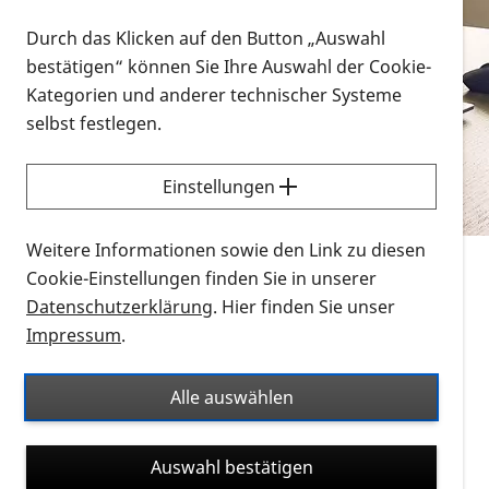
Vorlesen
Durch das Klicken auf den Button „Auswahl
bestätigen“ können Sie Ihre Auswahl der Cookie-
Alle Infomaterialien in verschiedenen
Kategorien und anderer technischer Systeme
Formaten an einem Ort
selbst festlegen.
Sie möchten wissen, wie Sie nach Infonmaterial
suchen und dieses bestellen bzw. herunterladen
Einstellungen
können? Schauen Sie sich die
Erklärvideos zum
Thema Infomaterial auf der PRO RETINA-Website
Weitere Informationen sowie den Link zu diesen
für blinde und sehbehinderte Menschen an.
Cookie-Einstellungen finden Sie in unserer
Datenschutzerklärung
. Hier finden Sie unser
Auf dieser Seite finden Sie sämtliches Infomaterial
Impressum
.
der PRO RETINA in all seinen Formaten an einem
Ort. Nutzen Sie den Formatfilter, um ausschließlich
Alle auswählen
nach Flyern und Broschüren, Audios oder Videos zu
suchen. Die meisten Flyer und Broschüren werden in
Auswahl bestätigen
verschiedenen Formaten angeboten: zur