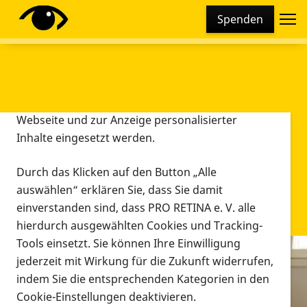
Cookie-Einstellungen
Spenden
Diese Webseite setzt verschiedene Cookies und
Tracking-Tools ein. Dies beinhaltet Cookies und
Tracking-Tools, die für den Betrieb der Webseite
technisch notwendig sind, die zu statistischen
Zwecken sowie zur besseren Bedienbarkeit der
Webseite und zur Anzeige personalisierter
Inhalte eingesetzt werden.
Durch das Klicken auf den Button „Alle
auswählen“ erklären Sie, dass Sie damit
einverstanden sind, dass PRO RETINA e. V. alle
hierdurch ausgewählten Cookies und Tracking-
Tools einsetzt. Sie können Ihre Einwilligung
jederzeit mit Wirkung für die Zukunft widerrufen,
Infomaterial
indem Sie die entsprechenden Kategorien in den
Infomaterial
Cookie-Einstellungen deaktivieren.