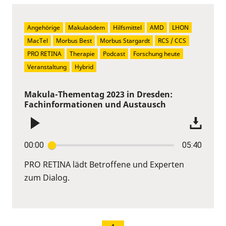
Angehörige
Makulaödem
Hilfsmittel
AMD
LHON
MacTel
Morbus Best
Morbus Stargardt
RCS / CCS
PRO RETINA
Therapie
Podcast
Forschung heute
Veranstaltung
Hybrid
Makula-Thementag 2023 in Dresden:
Fachinformationen und Austausch
00:00
05:40
PRO RETINA lädt Betroffene und Experten
zum Dialog.