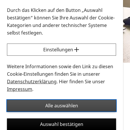
Vorlesen
Durch das Klicken auf den Button „Auswahl
bestätigen“ können Sie Ihre Auswahl der Cookie-
Alle Infomaterialien in verschiedenen
Kategorien und anderer technischer Systeme
Formaten an einem Ort
selbst festlegen.
Sie möchten wissen, wie Sie nach Infonmaterial
suchen und dieses bestellen bzw. herunterladen
Einstellungen
können? Schauen Sie sich die
Erklärvideos zum
Thema Infomaterial auf der PRO RETINA-Website
Weitere Informationen sowie den Link zu diesen
für blinde und sehbehinderte Menschen an.
Cookie-Einstellungen finden Sie in unserer
Datenschutzerklärung
. Hier finden Sie unser
Auf dieser Seite finden Sie sämtliches Infomaterial
Impressum
.
der PRO RETINA in all seinen Formaten an einem
Ort. Nutzen Sie den Formatfilter, um ausschließlich
Alle auswählen
nach Flyern und Broschüren, Audios oder Videos zu
suchen. Die meisten Flyer und Broschüren werden in
Auswahl bestätigen
verschiedenen Formaten angeboten: zur