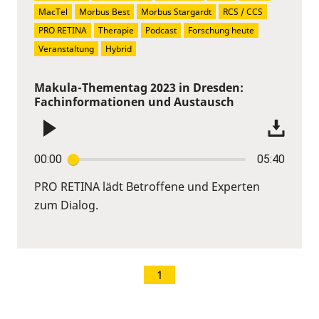
MacTel
Morbus Best
Morbus Stargardt
RCS / CCS
PRO RETINA
Therapie
Podcast
Forschung heute
Veranstaltung
Hybrid
Makula-Thementag 2023 in Dresden:
Fachinformationen und Austausch
00:00
05:40
PRO RETINA lädt Betroffene und Experten
zum Dialog.
1