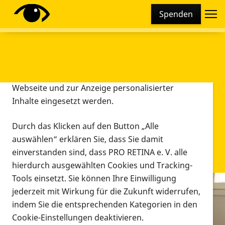
Cookie-Einstellungen
Spenden
Diese Webseite setzt verschiedene Cookies und
Tracking-Tools ein. Dies beinhaltet Cookies und
Tracking-Tools, die für den Betrieb der Webseite
technisch notwendig sind, die zu statistischen
Zwecken sowie zur besseren Bedienbarkeit der
Webseite und zur Anzeige personalisierter
Inhalte eingesetzt werden.
Durch das Klicken auf den Button „Alle
auswählen“ erklären Sie, dass Sie damit
einverstanden sind, dass PRO RETINA e. V. alle
hierdurch ausgewählten Cookies und Tracking-
Tools einsetzt. Sie können Ihre Einwilligung
jederzeit mit Wirkung für die Zukunft widerrufen,
Infomaterial
indem Sie die entsprechenden Kategorien in den
Infomaterial
Cookie-Einstellungen deaktivieren.