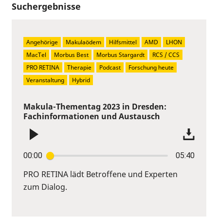
Suchergebnisse
Angehörige
Makulaödem
Hilfsmittel
AMD
LHON
MacTel
Morbus Best
Morbus Stargardt
RCS / CCS
PRO RETINA
Therapie
Podcast
Forschung heute
Veranstaltung
Hybrid
Makula-Thementag 2023 in Dresden:
Fachinformationen und Austausch
00:00
05:40
PRO RETINA lädt Betroffene und Experten
zum Dialog.