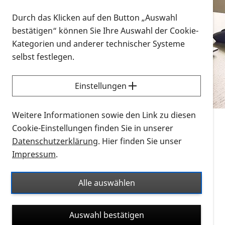
Vorlesen
Durch das Klicken auf den Button „Auswahl
bestätigen“ können Sie Ihre Auswahl der Cookie-
Alle Infomaterialien in verschiedenen
Kategorien und anderer technischer Systeme
Formaten an einem Ort
selbst festlegen.
Sie möchten wissen, wie Sie nach Infonmaterial
suchen und dieses bestellen bzw. herunterladen
Einstellungen
können? Schauen Sie sich die
Erklärvideos zum
Thema Infomaterial auf der PRO RETINA-Website
Weitere Informationen sowie den Link zu diesen
für blinde und sehbehinderte Menschen an.
Cookie-Einstellungen finden Sie in unserer
Datenschutzerklärung
. Hier finden Sie unser
Auf dieser Seite finden Sie sämtliches Infomaterial
Impressum
.
der PRO RETINA in all seinen Formaten an einem
Ort. Nutzen Sie den Formatfilter, um ausschließlich
Alle auswählen
nach Flyern und Broschüren, Audios oder Videos zu
suchen. Die meisten Flyer und Broschüren werden in
Auswahl bestätigen
verschiedenen Formaten angeboten: zur