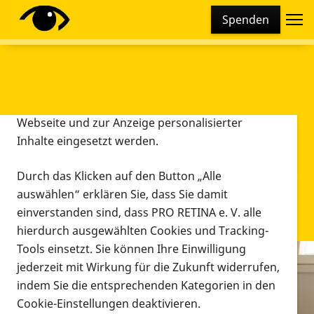
Cookie-Einstellungen
Spenden
Diese Webseite setzt verschiedene Cookies und
Tracking-Tools ein. Dies beinhaltet Cookies und
Tracking-Tools, die für den Betrieb der Webseite
technisch notwendig sind, die zu statistischen
Zwecken sowie zur besseren Bedienbarkeit der
Webseite und zur Anzeige personalisierter
Inhalte eingesetzt werden.
Durch das Klicken auf den Button „Alle
auswählen“ erklären Sie, dass Sie damit
einverstanden sind, dass PRO RETINA e. V. alle
hierdurch ausgewählten Cookies und Tracking-
Tools einsetzt. Sie können Ihre Einwilligung
jederzeit mit Wirkung für die Zukunft widerrufen,
Infomaterial
indem Sie die entsprechenden Kategorien in den
Infomaterial
Cookie-Einstellungen deaktivieren.