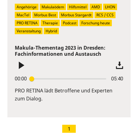
Angehörige
Makulaödem
Hilfsmittel
AMD
LHON
MacTel
Morbus Best
Morbus Stargardt
RCS / CCS
PRO RETINA
Therapie
Podcast
Forschung heute
Veranstaltung
Hybrid
Makula-Thementag 2023 in Dresden:
Fachinformationen und Austausch
00:00
05:40
PRO RETINA lädt Betroffene und Experten
zum Dialog.
1