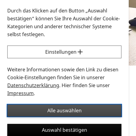
Vorlesen
Durch das Klicken auf den Button „Auswahl
bestätigen“ können Sie Ihre Auswahl der Cookie-
Alle Infomaterialien in verschiedenen
Kategorien und anderer technischer Systeme
Formaten an einem Ort
selbst festlegen.
Sie möchten wissen, wie Sie nach Infonmaterial
suchen und dieses bestellen bzw. herunterladen
Einstellungen
können? Schauen Sie sich die
Erklärvideos zum
Thema Infomaterial auf der PRO RETINA-Website
Weitere Informationen sowie den Link zu diesen
für blinde und sehbehinderte Menschen an.
Cookie-Einstellungen finden Sie in unserer
Datenschutzerklärung
. Hier finden Sie unser
Auf dieser Seite finden Sie sämtliches Infomaterial
Impressum
.
der PRO RETINA in all seinen Formaten an einem
Ort. Nutzen Sie den Formatfilter, um ausschließlich
Alle auswählen
nach Flyern und Broschüren, Audios oder Videos zu
suchen. Die meisten Flyer und Broschüren werden in
Auswahl bestätigen
verschiedenen Formaten angeboten: zur