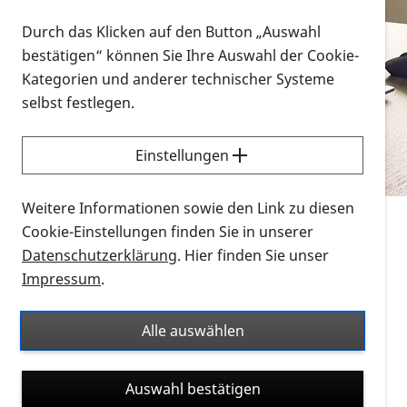
Vorlesen
Durch das Klicken auf den Button „Auswahl
bestätigen“ können Sie Ihre Auswahl der Cookie-
Alle Infomaterialien in verschiedenen
Kategorien und anderer technischer Systeme
Formaten an einem Ort
selbst festlegen.
Sie möchten wissen, wie Sie nach Infonmaterial
suchen und dieses bestellen bzw. herunterladen
Einstellungen
können? Schauen Sie sich die
Erklärvideos zum
Thema Infomaterial auf der PRO RETINA-Website
Weitere Informationen sowie den Link zu diesen
für blinde und sehbehinderte Menschen an.
Cookie-Einstellungen finden Sie in unserer
Datenschutzerklärung
. Hier finden Sie unser
Auf dieser Seite finden Sie sämtliches Infomaterial
Impressum
.
der PRO RETINA in all seinen Formaten an einem
Ort. Nutzen Sie den Formatfilter, um ausschließlich
Alle auswählen
nach Flyern und Broschüren, Audios oder Videos zu
suchen. Die meisten Flyer und Broschüren werden in
Auswahl bestätigen
verschiedenen Formaten angeboten: zur