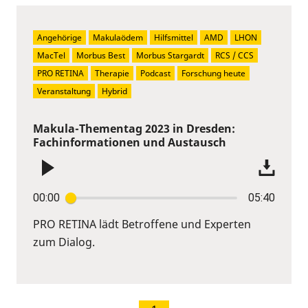
Angehörige
Makulaödem
Hilfsmittel
AMD
LHON
MacTel
Morbus Best
Morbus Stargardt
RCS / CCS
PRO RETINA
Therapie
Podcast
Forschung heute
Veranstaltung
Hybrid
Makula-Thementag 2023 in Dresden:
Fachinformationen und Austausch
00:00
05:40
PRO RETINA lädt Betroffene und Experten
zum Dialog.