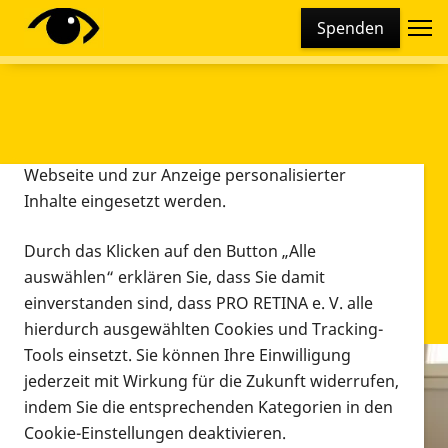
Cookie-Einstellungen
Spenden
Diese Webseite setzt verschiedene Cookies und
Tracking-Tools ein. Dies beinhaltet Cookies und
Tracking-Tools, die für den Betrieb der Webseite
technisch notwendig sind, die zu statistischen
Zwecken sowie zur besseren Bedienbarkeit der
Webseite und zur Anzeige personalisierter
Inhalte eingesetzt werden.
Durch das Klicken auf den Button „Alle
auswählen“ erklären Sie, dass Sie damit
einverstanden sind, dass PRO RETINA e. V. alle
hierdurch ausgewählten Cookies und Tracking-
Tools einsetzt. Sie können Ihre Einwilligung
jederzeit mit Wirkung für die Zukunft widerrufen,
Infomaterial
indem Sie die entsprechenden Kategorien in den
Infomaterial
Cookie-Einstellungen deaktivieren.