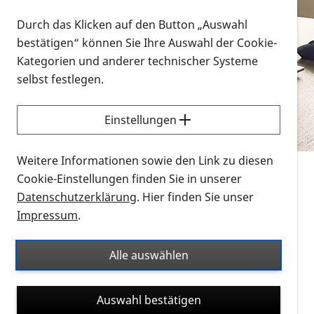
Vorlesen
Durch das Klicken auf den Button „Auswahl
bestätigen“ können Sie Ihre Auswahl der Cookie-
Alle Infomaterialien in verschiedenen
Kategorien und anderer technischer Systeme
Formaten an einem Ort
selbst festlegen.
Sie möchten wissen, wie Sie nach Infonmaterial
suchen und dieses bestellen bzw. herunterladen
Einstellungen
können? Schauen Sie sich die
Erklärvideos zum
Thema Infomaterial auf der PRO RETINA-Website
Weitere Informationen sowie den Link zu diesen
für blinde und sehbehinderte Menschen an.
Cookie-Einstellungen finden Sie in unserer
Datenschutzerklärung
. Hier finden Sie unser
Auf dieser Seite finden Sie sämtliches Infomaterial
Impressum
.
der PRO RETINA in all seinen Formaten an einem
Ort. Nutzen Sie den Formatfilter, um ausschließlich
Alle auswählen
nach Flyern und Broschüren, Audios oder Videos zu
suchen. Die meisten Flyer und Broschüren werden in
Auswahl bestätigen
verschiedenen Formaten angeboten: zur