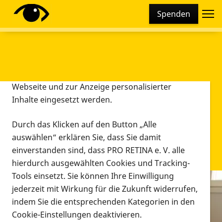
Cookie-Einstellungen
Spenden
Diese Webseite setzt verschiedene Cookies und
Tracking-Tools ein. Dies beinhaltet Cookies und
Tracking-Tools, die für den Betrieb der Webseite
technisch notwendig sind, die zu statistischen
Zwecken sowie zur besseren Bedienbarkeit der
Webseite und zur Anzeige personalisierter
Inhalte eingesetzt werden.
Durch das Klicken auf den Button „Alle
auswählen“ erklären Sie, dass Sie damit
einverstanden sind, dass PRO RETINA e. V. alle
hierdurch ausgewählten Cookies und Tracking-
Tools einsetzt. Sie können Ihre Einwilligung
jederzeit mit Wirkung für die Zukunft widerrufen,
Infomaterial
indem Sie die entsprechenden Kategorien in den
Infomaterial
Cookie-Einstellungen deaktivieren.