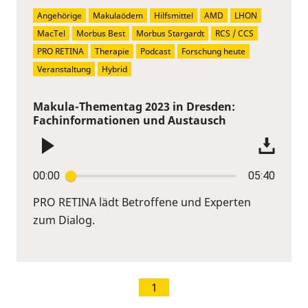
Angehörige
Makulaödem
Hilfsmittel
AMD
LHON
MacTel
Morbus Best
Morbus Stargardt
RCS / CCS
PRO RETINA
Therapie
Podcast
Forschung heute
Veranstaltung
Hybrid
Makula-Thementag 2023 in Dresden:
Fachinformationen und Austausch
00:00
05:40
PRO RETINA lädt Betroffene und Experten
zum Dialog.
1