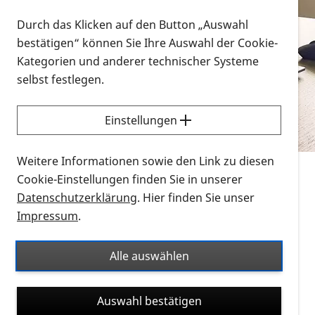
Vorlesen
Durch das Klicken auf den Button „Auswahl
bestätigen“ können Sie Ihre Auswahl der Cookie-
Alle Infomaterialien in verschiedenen
Kategorien und anderer technischer Systeme
Formaten an einem Ort
selbst festlegen.
Sie möchten wissen, wie Sie nach Infonmaterial
suchen und dieses bestellen bzw. herunterladen
Einstellungen
können? Schauen Sie sich die
Erklärvideos zum
Thema Infomaterial auf der PRO RETINA-Website
Weitere Informationen sowie den Link zu diesen
für blinde und sehbehinderte Menschen an.
Cookie-Einstellungen finden Sie in unserer
Datenschutzerklärung
. Hier finden Sie unser
Auf dieser Seite finden Sie sämtliches Infomaterial
Impressum
.
der PRO RETINA in all seinen Formaten an einem
Ort. Nutzen Sie den Formatfilter, um ausschließlich
Alle auswählen
nach Flyern und Broschüren, Audios oder Videos zu
suchen. Die meisten Flyer und Broschüren werden in
Auswahl bestätigen
verschiedenen Formaten angeboten: zur