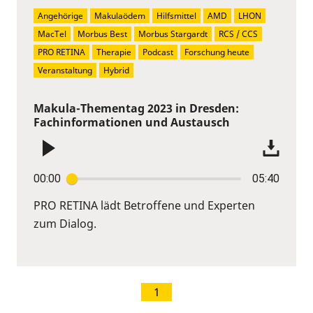
Angehörige
Makulaödem
Hilfsmittel
AMD
LHON
MacTel
Morbus Best
Morbus Stargardt
RCS / CCS
PRO RETINA
Therapie
Podcast
Forschung heute
Veranstaltung
Hybrid
Makula-Thementag 2023 in Dresden:
Fachinformationen und Austausch
00:00
05:40
PRO RETINA lädt Betroffene und Experten
zum Dialog.
1