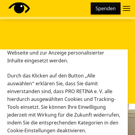
Cookie-Einstellungen
Spenden
Diese Webseite setzt verschiedene Cookies und
Tracking-Tools ein. Dies beinhaltet Cookies und
Tracking-Tools, die für den Betrieb der Webseite
technisch notwendig sind, die zu statistischen
Zwecken sowie zur besseren Bedienbarkeit der
Webseite und zur Anzeige personalisierter
Inhalte eingesetzt werden.
Durch das Klicken auf den Button „Alle
auswählen“ erklären Sie, dass Sie damit
einverstanden sind, dass PRO RETINA e. V. alle
hierdurch ausgewählten Cookies und Tracking-
Tools einsetzt. Sie können Ihre Einwilligung
jederzeit mit Wirkung für die Zukunft widerrufen,
Infomaterial
indem Sie die entsprechenden Kategorien in den
Infomaterial
Cookie-Einstellungen deaktivieren.