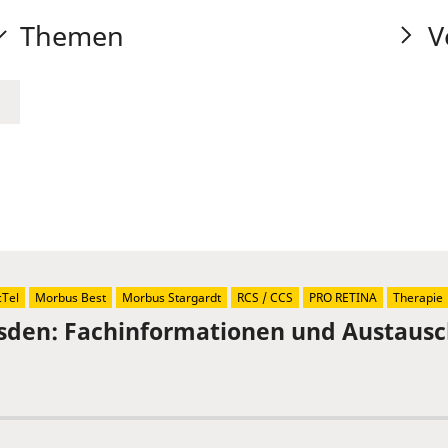
Themen
V
Tel
Morbus Best
Morbus Stargardt
RCS / CCS
PRO RETINA
Therapie
sden: Fachinformationen und Austaus