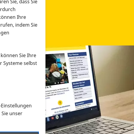
ren Sie, dass Sie
erdurch
 können Ihre
rrufen, indem Sie
ngen
 können Sie Ihre
r Systeme selbst
-Einstellungen
 in verschiedenen Formaten an e
n Sie unser
onmaterial suchen und dieses bestellen bzw. herunterladen
al auf der PRO RETINA-Website für blinde und sehbehi