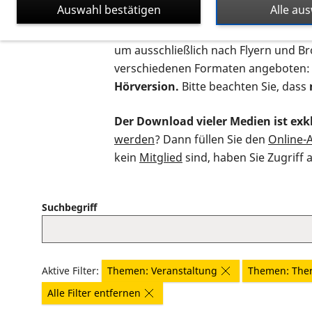
Auswahl bestätigen
Alle au
Auf dieser Seite finden Sie sämtliche
um ausschließlich nach Flyern und B
verschiedenen Formaten angeboten:
Hörversion.
Bitte beachten Sie, dass
Der Download vieler Medien ist exkl
werden
? Dann füllen Sie den
Online-
kein
Mitglied
sind, haben Sie Zugriff 
Suchbegriff
Aktive Filter:
Themen: Veranstaltung
Themen: The
Alle Filter entfernen