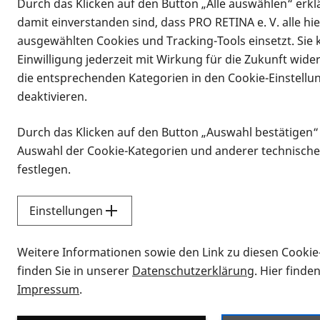
Durch das Klicken auf den Button „Alle auswählen“ erklä
damit einverstanden sind, dass PRO RETINA e. V. alle hi
ausgewählten Cookies und Tracking-Tools einsetzt. Sie
Einwilligung jederzeit mit Wirkung für die Zukunft wide
die entsprechenden Kategorien in den Cookie-Einstellu
deaktivieren.
Durch das Klicken auf den Button „Auswahl bestätigen“
Infomaterial
Auswahl der Cookie-Kategorien und anderer technische
Infomaterial
festlegen.
Einstellungen
Vorlesen
Weitere Informationen sowie den Link zu diesen Cookie
Alle Infomaterialien
finden Sie in unserer
Datenschutzerklärung
. Hier finde
Impressum
.
Sie möchten wissen, wie Sie nach Inf
Erklärvideos zum Thema Infomateri