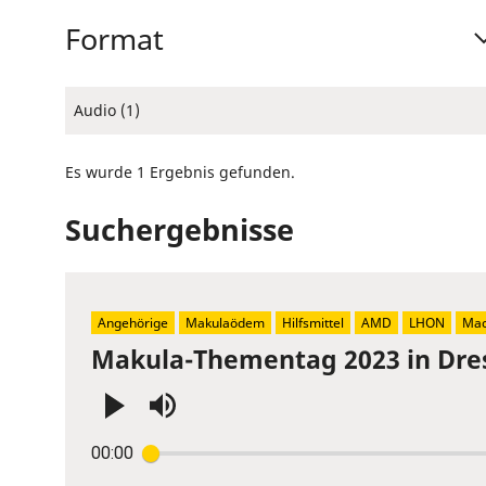
Format
Audio (1)
Es wurde 1 Ergebnis gefunden.
Suchergebnisse
Angehörige
Makulaödem
Hilfsmittel
AMD
LHON
Mac
Makula-Thementag 2023 in Dre
Press
00:00
Enter