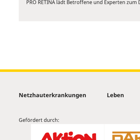
or
PRO RETINA lädt Betroffene und Experten zum D
Space
to
show
volume
slider.
Sitemap
Netzhauterkrankungen
Leben
Gefördert durch: