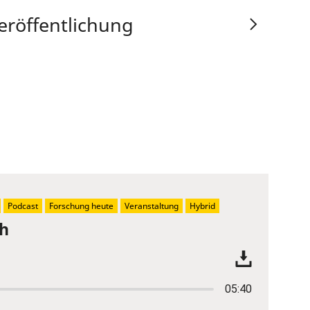
eröffentlichung
Podcast
Forschung heute
Veranstaltung
Hybrid
ch
05:40