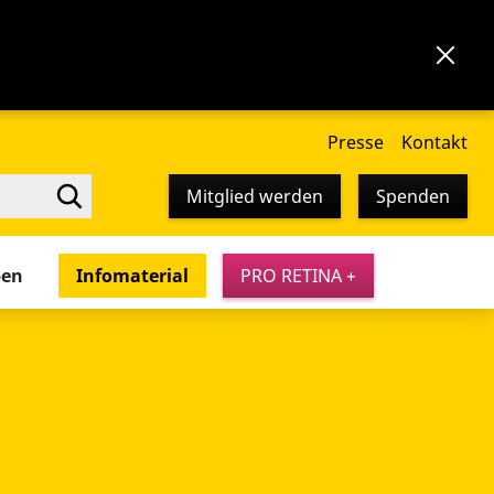
Presse
Kontakt
Mitglied werden
Spenden
pen
Infomaterial
PRO RETINA +