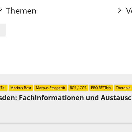
Themen
V
Tel
Morbus Best
Morbus Stargardt
RCS / CCS
PRO RETINA
Therapie
sden: Fachinformationen und Austaus