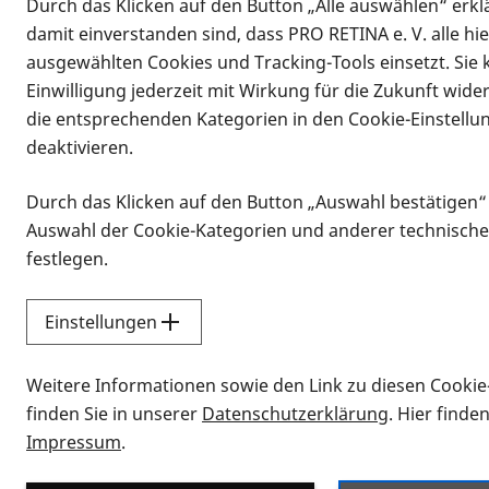
Durch das Klicken auf den Button „Alle auswählen“ erklä
damit einverstanden sind, dass PRO RETINA e. V. alle hi
ausgewählten Cookies und Tracking-Tools einsetzt. Sie
Einwilligung jederzeit mit Wirkung für die Zukunft wide
die entsprechenden Kategorien in den Cookie-Einstellu
deaktivieren.
Durch das Klicken auf den Button „Auswahl bestätigen“
Infomaterial
Auswahl der Cookie-Kategorien und anderer technische
Infomaterial
festlegen.
Einstellungen
Vorlesen
Weitere Informationen sowie den Link zu diesen Cookie
Alle Infomaterialien
finden Sie in unserer
Datenschutzerklärung
. Hier finde
Impressum
.
Sie möchten wissen, wie Sie nach Inf
Erklärvideos zum Thema Infomateri