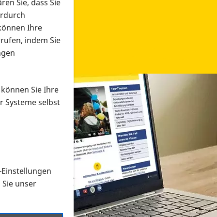
ren Sie, dass Sie
erdurch
 können Ihre
rrufen, indem Sie
ngen
 können Sie Ihre
r Systeme selbst
-Einstellungen
 in verschiedenen Formaten an e
n Sie unser
onmaterial suchen und dieses bestellen bzw. herunterladen
al auf der PRO RETINA-Website für blinde und sehbehi