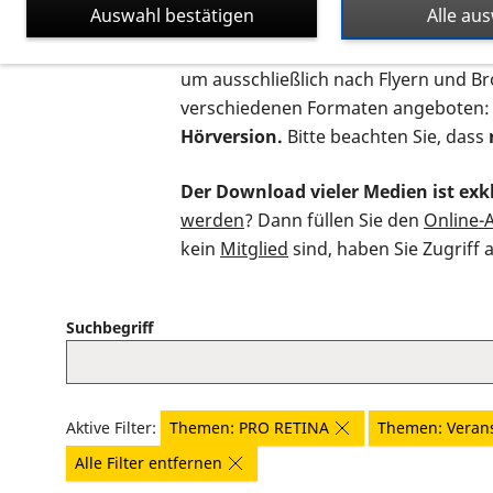
Auswahl bestätigen
Alle au
Auf dieser Seite finden Sie sämtliche
um ausschließlich nach Flyern und B
verschiedenen Formaten angeboten:
Hörversion.
Bitte beachten Sie, dass
Der Download vieler Medien ist exkl
werden
? Dann füllen Sie den
Online-
kein
Mitglied
sind, haben Sie Zugriff 
Suchbegriff
Aktive Filter:
Themen: PRO RETINA
Themen: Veran
Alle Filter entfernen