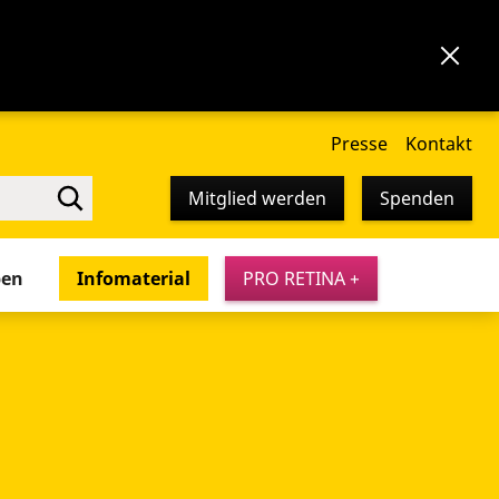
Presse
Kontakt
Mitglied werden
Spenden
pen
Infomaterial
PRO RETINA +