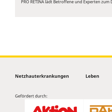
or
PRO RETINA lädt Betroffene und Experten zum D
Space
to
show
volume
slider.
Sitemap
Netzhauterkrankungen
Leben
Gefördert durch: