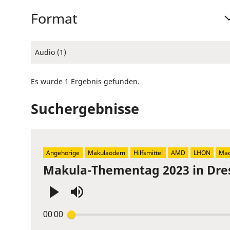
Format
Audio (1)
Es wurde 1 Ergebnis gefunden.
Suchergebnisse
Angehörige
Makulaödem
Hilfsmittel
AMD
LHON
Mac
Makula-Thementag 2023 in Dre
Press
00:00
Enter