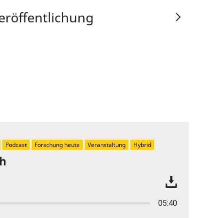
eröffentlichung
Podcast
Forschung heute
Veranstaltung
Hybrid
ch
05:40