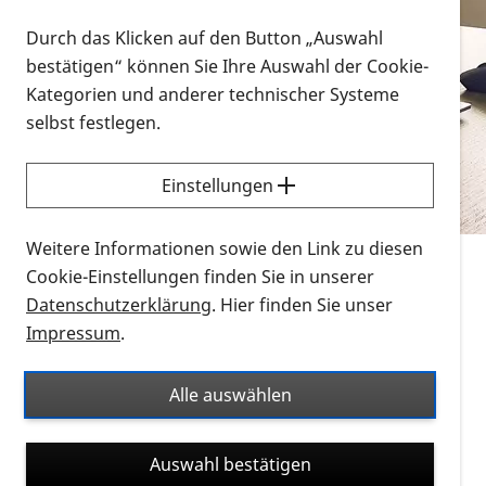
Vorlesen
Durch das Klicken auf den Button „Auswahl
bestätigen“ können Sie Ihre Auswahl der Cookie-
Alle Infomaterialien in verschiedenen
Kategorien und anderer technischer Systeme
Formaten an einem Ort
selbst festlegen.
Sie möchten wissen, wie Sie nach Infonmaterial
suchen und dieses bestellen bzw. herunterladen
Einstellungen
können? Schauen Sie sich die
Erklärvideos zum
Thema Infomaterial auf der PRO RETINA-Website
Weitere Informationen sowie den Link zu diesen
für blinde und sehbehinderte Menschen an.
Cookie-Einstellungen finden Sie in unserer
Datenschutzerklärung
. Hier finden Sie unser
Auf dieser Seite finden Sie sämtliches Infomaterial
Impressum
.
der PRO RETINA in all seinen Formaten an einem
Ort. Nutzen Sie den Formatfilter, um ausschließlich
Alle auswählen
nach Flyern und Broschüren, Audios oder Videos zu
suchen. Die meisten Flyer und Broschüren werden in
Auswahl bestätigen
verschiedenen Formaten angeboten: zur