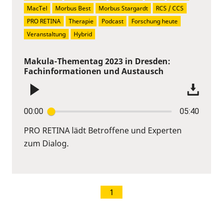
MacTel
Morbus Best
Morbus Stargardt
RCS / CCS
PRO RETINA
Therapie
Podcast
Forschung heute
Veranstaltung
Hybrid
Makula-Thementag 2023 in Dresden:
Fachinformationen und Austausch
00:00
05:40
PRO RETINA lädt Betroffene und Experten
zum Dialog.
1