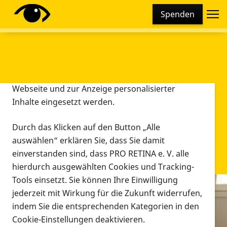
Cookie-Einstellungen
Spenden
Diese Webseite setzt verschiedene Cookies und
Tracking-Tools ein. Dies beinhaltet Cookies und
Tracking-Tools, die für den Betrieb der Webseite
technisch notwendig sind, die zu statistischen
Zwecken sowie zur besseren Bedienbarkeit der
Webseite und zur Anzeige personalisierter
Inhalte eingesetzt werden.
Durch das Klicken auf den Button „Alle
auswählen“ erklären Sie, dass Sie damit
einverstanden sind, dass PRO RETINA e. V. alle
hierdurch ausgewählten Cookies und Tracking-
Tools einsetzt. Sie können Ihre Einwilligung
jederzeit mit Wirkung für die Zukunft widerrufen,
Infomaterial
indem Sie die entsprechenden Kategorien in den
Infomaterial
Cookie-Einstellungen deaktivieren.