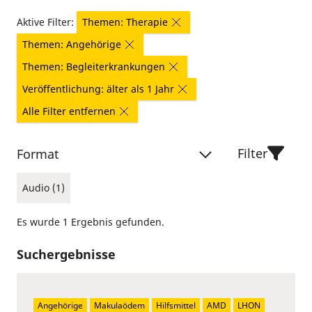
Aktive Filter:
Themen: Therapie
Themen: Angehörige
Themen: Begleiterkrankungen
Veröffentlichung: älter als 1 Jahr
Alle Filter entfernen
Filter
Format
Audio (1)
Es wurde 1 Ergebnis gefunden.
Suchergebnisse
Angehörige
Makulaödem
Hilfsmittel
AMD
LHON