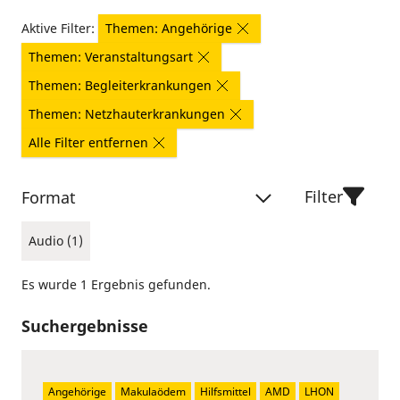
Aktive Filter:
Themen: Angehörige
Themen: Veranstaltungsart
Themen: Begleiterkrankungen
Themen: Netzhauterkrankungen
Alle Filter entfernen
Filter
Format
Audio (1)
Es wurde 1 Ergebnis gefunden.
Suchergebnisse
Angehörige
Makulaödem
Hilfsmittel
AMD
LHON