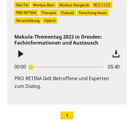
MacTel
Morbus Best
Morbus Stargardt
RCS / CCS
PRO RETINA
Therapie
Podcast
Forschung heute
Veranstaltung
Hybrid
Makula-Thementag 2023 in Dresden:
Fachinformationen und Austausch
00:00
05:40
PRO RETINA lädt Betroffene und Experten
zum Dialog.
1