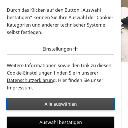
Vorlesen
Durch das Klicken auf den Button „Auswahl
bestätigen“ können Sie Ihre Auswahl der Cookie-
Alle Infomaterialien in verschiedenen
Kategorien und anderer technischer Systeme
Formaten an einem Ort
selbst festlegen.
Sie möchten wissen, wie Sie nach Infonmaterial
suchen und dieses bestellen bzw. herunterladen
Einstellungen
können? Schauen Sie sich die
Erklärvideos zum
Thema Infomaterial auf der PRO RETINA-Website
Weitere Informationen sowie den Link zu diesen
für blinde und sehbehinderte Menschen an.
Cookie-Einstellungen finden Sie in unserer
Datenschutzerklärung
. Hier finden Sie unser
Auf dieser Seite finden Sie sämtliches Infomaterial
Impressum
.
der PRO RETINA in all seinen Formaten an einem
Ort. Nutzen Sie den Formatfilter, um ausschließlich
Alle auswählen
nach Flyern und Broschüren, Audios oder Videos zu
suchen. Die meisten Flyer und Broschüren werden in
Auswahl bestätigen
verschiedenen Formaten angeboten: zur