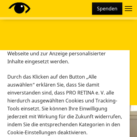
Cookie-Einstellungen
Spenden
Diese Webseite setzt verschiedene Cookies und
Tracking-Tools ein. Dies beinhaltet Cookies und
Tracking-Tools, die für den Betrieb der Webseite
technisch notwendig sind, die zu statistischen
Zwecken sowie zur besseren Bedienbarkeit der
Webseite und zur Anzeige personalisierter
Inhalte eingesetzt werden.
Durch das Klicken auf den Button „Alle
auswählen“ erklären Sie, dass Sie damit
einverstanden sind, dass PRO RETINA e. V. alle
hierdurch ausgewählten Cookies und Tracking-
Tools einsetzt. Sie können Ihre Einwilligung
jederzeit mit Wirkung für die Zukunft widerrufen,
Infomaterial
indem Sie die entsprechenden Kategorien in den
Infomaterial
Cookie-Einstellungen deaktivieren.