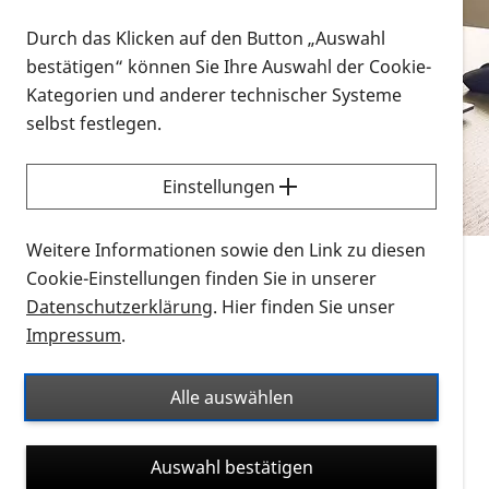
Vorlesen
Durch das Klicken auf den Button „Auswahl
bestätigen“ können Sie Ihre Auswahl der Cookie-
Alle Infomaterialien in verschiedenen
Kategorien und anderer technischer Systeme
Formaten an einem Ort
selbst festlegen.
Sie möchten wissen, wie Sie nach Infonmaterial
suchen und dieses bestellen bzw. herunterladen
Einstellungen
können? Schauen Sie sich die
Erklärvideos zum
Thema Infomaterial auf der PRO RETINA-Website
Weitere Informationen sowie den Link zu diesen
für blinde und sehbehinderte Menschen an.
Cookie-Einstellungen finden Sie in unserer
Datenschutzerklärung
. Hier finden Sie unser
Auf dieser Seite finden Sie sämtliches Infomaterial
Impressum
.
der PRO RETINA in all seinen Formaten an einem
Ort. Nutzen Sie den Formatfilter, um ausschließlich
Alle auswählen
nach Flyern und Broschüren, Audios oder Videos zu
suchen. Die meisten Flyer und Broschüren werden in
Auswahl bestätigen
verschiedenen Formaten angeboten: zur