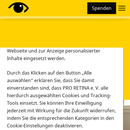
Cookie-Einstellungen
Spenden
Diese Webseite setzt verschiedene Cookies und
Tracking-Tools ein. Dies beinhaltet Cookies und
Tracking-Tools, die für den Betrieb der Webseite
technisch notwendig sind, die zu statistischen
Zwecken sowie zur besseren Bedienbarkeit der
Webseite und zur Anzeige personalisierter
Inhalte eingesetzt werden.
Durch das Klicken auf den Button „Alle
auswählen“ erklären Sie, dass Sie damit
einverstanden sind, dass PRO RETINA e. V. alle
hierdurch ausgewählten Cookies und Tracking-
Tools einsetzt. Sie können Ihre Einwilligung
jederzeit mit Wirkung für die Zukunft widerrufen,
Infomaterial
indem Sie die entsprechenden Kategorien in den
Infomaterial
Cookie-Einstellungen deaktivieren.