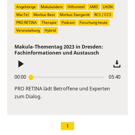
Angehörige
Makulaödem
Hilfsmittel
AMD
LHON
MacTel
Morbus Best
Morbus Stargardt
RCS / CCS
PRO RETINA
Therapie
Podcast
Forschung heute
Veranstaltung
Hybrid
Makula-Thementag 2023 in Dresden:
Fachinformationen und Austausch
00:00
05:40
PRO RETINA lädt Betroffene und Experten
zum Dialog.
1