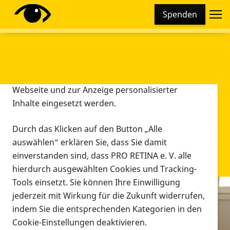
Cookie-Einstellungen
Spenden
Diese Webseite setzt verschiedene Cookies und
Tracking-Tools ein. Dies beinhaltet Cookies und
Tracking-Tools, die für den Betrieb der Webseite
technisch notwendig sind, die zu statistischen
Zwecken sowie zur besseren Bedienbarkeit der
Webseite und zur Anzeige personalisierter
Inhalte eingesetzt werden.
Durch das Klicken auf den Button „Alle
auswählen“ erklären Sie, dass Sie damit
einverstanden sind, dass PRO RETINA e. V. alle
hierdurch ausgewählten Cookies und Tracking-
Tools einsetzt. Sie können Ihre Einwilligung
jederzeit mit Wirkung für die Zukunft widerrufen,
Infomaterial
indem Sie die entsprechenden Kategorien in den
Infomaterial
Cookie-Einstellungen deaktivieren.