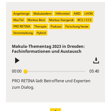
Angehörige
Makulaödem
Hilfsmittel
AMD
LHON
MacTel
Morbus Best
Morbus Stargardt
RCS / CCS
PRO RETINA
Therapie
Podcast
Forschung heute
Veranstaltung
Hybrid
Makula-Thementag 2023 in Dresden:
Fachinformationen und Austausch
00:00
05:40
PRO RETINA lädt Betroffene und Experten
zum Dialog.