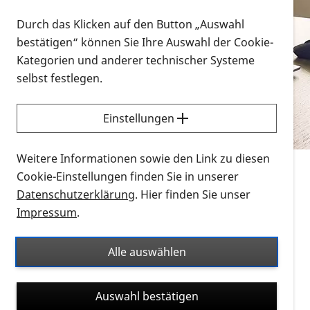
Vorlesen
Durch das Klicken auf den Button „Auswahl
bestätigen“ können Sie Ihre Auswahl der Cookie-
Alle Infomaterialien in verschiedenen
Kategorien und anderer technischer Systeme
Formaten an einem Ort
selbst festlegen.
Sie möchten wissen, wie Sie nach Infonmaterial
suchen und dieses bestellen bzw. herunterladen
Einstellungen
können? Schauen Sie sich die
Erklärvideos zum
Thema Infomaterial auf der PRO RETINA-Website
Weitere Informationen sowie den Link zu diesen
für blinde und sehbehinderte Menschen an.
Cookie-Einstellungen finden Sie in unserer
Datenschutzerklärung
. Hier finden Sie unser
Auf dieser Seite finden Sie sämtliches Infomaterial
Impressum
.
der PRO RETINA in all seinen Formaten an einem
Ort. Nutzen Sie den Formatfilter, um ausschließlich
Alle auswählen
nach Flyern und Broschüren, Audios oder Videos zu
suchen. Die meisten Flyer und Broschüren werden in
Auswahl bestätigen
verschiedenen Formaten angeboten: zur