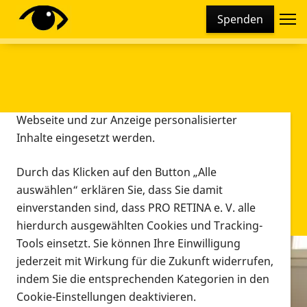
Cookie-Einstellungen
Spenden
Diese Webseite setzt verschiedene Cookies und
Tracking-Tools ein. Dies beinhaltet Cookies und
Tracking-Tools, die für den Betrieb der Webseite
technisch notwendig sind, die zu statistischen
Zwecken sowie zur besseren Bedienbarkeit der
Webseite und zur Anzeige personalisierter
Inhalte eingesetzt werden.
Durch das Klicken auf den Button „Alle
auswählen“ erklären Sie, dass Sie damit
einverstanden sind, dass PRO RETINA e. V. alle
hierdurch ausgewählten Cookies und Tracking-
Tools einsetzt. Sie können Ihre Einwilligung
jederzeit mit Wirkung für die Zukunft widerrufen,
Infomaterial
indem Sie die entsprechenden Kategorien in den
Infomaterial
Cookie-Einstellungen deaktivieren.