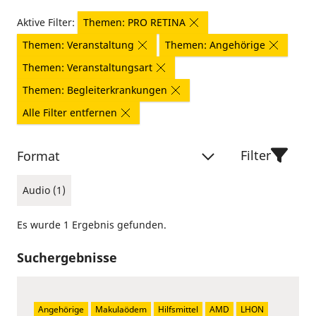
Aktive Filter:
Themen: PRO RETINA
Themen: Veranstaltung
Themen: Angehörige
Themen: Veranstaltungsart
Themen: Begleiterkrankungen
Alle Filter entfernen
Filter
Format
Audio (1)
Es wurde 1 Ergebnis gefunden.
Suchergebnisse
Angehörige
Makulaödem
Hilfsmittel
AMD
LHON