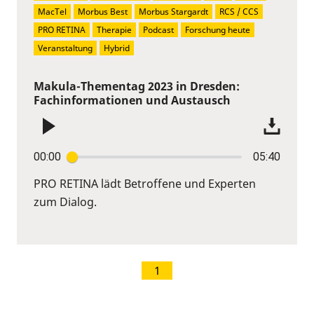
MacTel
Morbus Best
Morbus Stargardt
RCS / CCS
PRO RETINA
Therapie
Podcast
Forschung heute
Veranstaltung
Hybrid
Makula-Thementag 2023 in Dresden:
Fachinformationen und Austausch
00:00
05:40
PRO RETINA lädt Betroffene und Experten
zum Dialog.
1