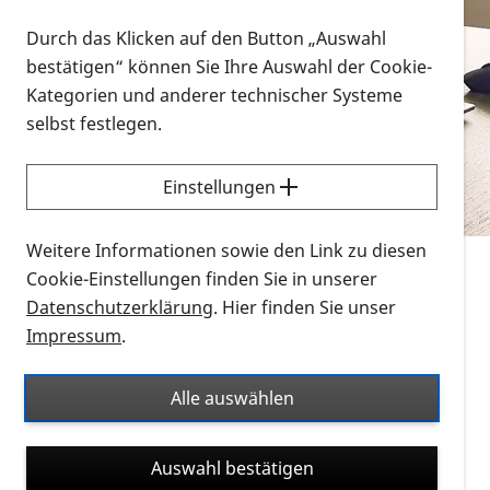
Vorlesen
Durch das Klicken auf den Button „Auswahl
bestätigen“ können Sie Ihre Auswahl der Cookie-
Alle Infomaterialien in verschiedenen
Kategorien und anderer technischer Systeme
Formaten an einem Ort
selbst festlegen.
Sie möchten wissen, wie Sie nach Infonmaterial
suchen und dieses bestellen bzw. herunterladen
Einstellungen
können? Schauen Sie sich die
Erklärvideos zum
Thema Infomaterial auf der PRO RETINA-Website
Weitere Informationen sowie den Link zu diesen
für blinde und sehbehinderte Menschen an.
Cookie-Einstellungen finden Sie in unserer
Datenschutzerklärung
. Hier finden Sie unser
Auf dieser Seite finden Sie sämtliches Infomaterial
Impressum
.
der PRO RETINA in all seinen Formaten an einem
Ort. Nutzen Sie den Formatfilter, um ausschließlich
Alle auswählen
nach Flyern und Broschüren, Audios oder Videos zu
suchen. Die meisten Flyer und Broschüren werden in
Auswahl bestätigen
verschiedenen Formaten angeboten: zur