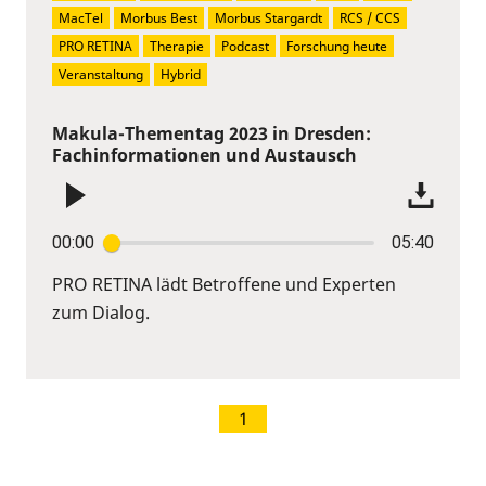
MacTel
Morbus Best
Morbus Stargardt
RCS / CCS
PRO RETINA
Therapie
Podcast
Forschung heute
Veranstaltung
Hybrid
Makula-Thementag 2023 in Dresden:
Fachinformationen und Austausch
00:00
05:40
PRO RETINA lädt Betroffene und Experten
zum Dialog.
1