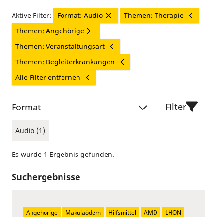
Aktive Filter:
Format: Audio
Themen: Therapie
Themen: Angehörige
Themen: Veranstaltungsart
Themen: Begleiterkrankungen
Alle Filter entfernen
Filter
Format
Audio (1)
Es wurde 1 Ergebnis gefunden.
Suchergebnisse
Angehörige
Makulaödem
Hilfsmittel
AMD
LHON