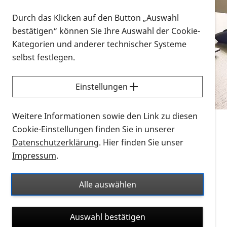
Vorlesen
Durch das Klicken auf den Button „Auswahl
bestätigen“ können Sie Ihre Auswahl der Cookie-
Alle Infomaterialien in verschiedenen
Kategorien und anderer technischer Systeme
Formaten an einem Ort
selbst festlegen.
Sie möchten wissen, wie Sie nach Infonmaterial
suchen und dieses bestellen bzw. herunterladen
Einstellungen
können? Schauen Sie sich die
Erklärvideos zum
Thema Infomaterial auf der PRO RETINA-Website
Weitere Informationen sowie den Link zu diesen
für blinde und sehbehinderte Menschen an.
Cookie-Einstellungen finden Sie in unserer
Datenschutzerklärung
. Hier finden Sie unser
Auf dieser Seite finden Sie sämtliches Infomaterial
Impressum
.
der PRO RETINA in all seinen Formaten an einem
Ort. Nutzen Sie den Formatfilter, um ausschließlich
Alle auswählen
nach Flyern und Broschüren, Audios oder Videos zu
suchen. Die meisten Flyer und Broschüren werden in
Auswahl bestätigen
verschiedenen Formaten angeboten: zur