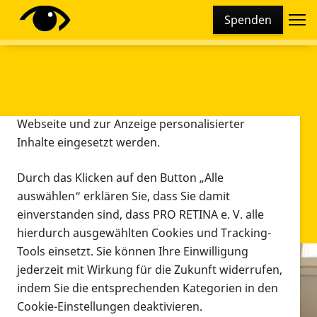
Cookie-Einstellungen
Spenden
Diese Webseite setzt verschiedene Cookies und
Tracking-Tools ein. Dies beinhaltet Cookies und
Tracking-Tools, die für den Betrieb der Webseite
technisch notwendig sind, die zu statistischen
Zwecken sowie zur besseren Bedienbarkeit der
Webseite und zur Anzeige personalisierter
Inhalte eingesetzt werden.
Durch das Klicken auf den Button „Alle
auswählen“ erklären Sie, dass Sie damit
einverstanden sind, dass PRO RETINA e. V. alle
hierdurch ausgewählten Cookies und Tracking-
Tools einsetzt. Sie können Ihre Einwilligung
jederzeit mit Wirkung für die Zukunft widerrufen,
Infomaterial
indem Sie die entsprechenden Kategorien in den
Infomaterial
Cookie-Einstellungen deaktivieren.