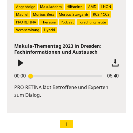
Angehörige
Makulaödem
Hilfsmittel
AMD
LHON
MacTel
Morbus Best
Morbus Stargardt
RCS / CCS
PRO RETINA
Therapie
Podcast
Forschung heute
Veranstaltung
Hybrid
Makula-Thementag 2023 in Dresden:
Fachinformationen und Austausch
00:00
05:40
PRO RETINA lädt Betroffene und Experten
zum Dialog.
1