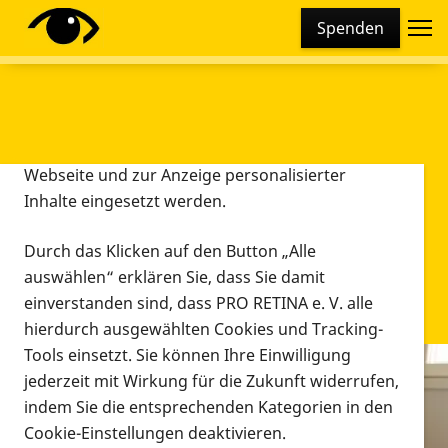
Cookie-Einstellungen
Spenden
Diese Webseite setzt verschiedene Cookies und
Tracking-Tools ein. Dies beinhaltet Cookies und
Tracking-Tools, die für den Betrieb der Webseite
technisch notwendig sind, die zu statistischen
Zwecken sowie zur besseren Bedienbarkeit der
Webseite und zur Anzeige personalisierter
Inhalte eingesetzt werden.
Durch das Klicken auf den Button „Alle
auswählen“ erklären Sie, dass Sie damit
einverstanden sind, dass PRO RETINA e. V. alle
hierdurch ausgewählten Cookies und Tracking-
Tools einsetzt. Sie können Ihre Einwilligung
jederzeit mit Wirkung für die Zukunft widerrufen,
Infomaterial
indem Sie die entsprechenden Kategorien in den
Infomaterial
Cookie-Einstellungen deaktivieren.