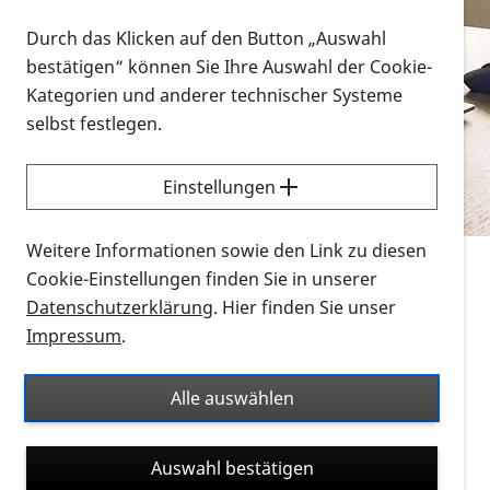
Vorlesen
Durch das Klicken auf den Button „Auswahl
bestätigen“ können Sie Ihre Auswahl der Cookie-
Alle Infomaterialien in verschiedenen
Kategorien und anderer technischer Systeme
Formaten an einem Ort
selbst festlegen.
Sie möchten wissen, wie Sie nach Infonmaterial
suchen und dieses bestellen bzw. herunterladen
Einstellungen
können? Schauen Sie sich die
Erklärvideos zum
Thema Infomaterial auf der PRO RETINA-Website
Weitere Informationen sowie den Link zu diesen
für blinde und sehbehinderte Menschen an.
Cookie-Einstellungen finden Sie in unserer
Datenschutzerklärung
. Hier finden Sie unser
Auf dieser Seite finden Sie sämtliches Infomaterial
Impressum
.
der PRO RETINA in all seinen Formaten an einem
Ort. Nutzen Sie den Formatfilter, um ausschließlich
Alle auswählen
nach Flyern und Broschüren, Audios oder Videos zu
suchen. Die meisten Flyer und Broschüren werden in
Auswahl bestätigen
verschiedenen Formaten angeboten: zur