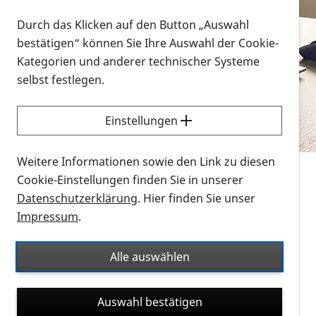
Vorlesen
Durch das Klicken auf den Button „Auswahl
bestätigen“ können Sie Ihre Auswahl der Cookie-
Alle Infomaterialien in verschiedenen
Kategorien und anderer technischer Systeme
Formaten an einem Ort
selbst festlegen.
Sie möchten wissen, wie Sie nach Infonmaterial
suchen und dieses bestellen bzw. herunterladen
Einstellungen
können? Schauen Sie sich die
Erklärvideos zum
Thema Infomaterial auf der PRO RETINA-Website
Weitere Informationen sowie den Link zu diesen
für blinde und sehbehinderte Menschen an.
Cookie-Einstellungen finden Sie in unserer
Datenschutzerklärung
. Hier finden Sie unser
Auf dieser Seite finden Sie sämtliches Infomaterial
Impressum
.
der PRO RETINA in all seinen Formaten an einem
Ort. Nutzen Sie den Formatfilter, um ausschließlich
Alle auswählen
nach Flyern und Broschüren, Audios oder Videos zu
suchen. Die meisten Flyer und Broschüren werden in
Auswahl bestätigen
verschiedenen Formaten angeboten: zur