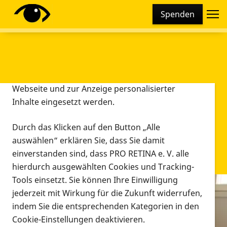
Cookie-Einstellungen
Spenden
Diese Webseite setzt verschiedene Cookies und
Tracking-Tools ein. Dies beinhaltet Cookies und
Tracking-Tools, die für den Betrieb der Webseite
technisch notwendig sind, die zu statistischen
Zwecken sowie zur besseren Bedienbarkeit der
Webseite und zur Anzeige personalisierter
Inhalte eingesetzt werden.
Durch das Klicken auf den Button „Alle
auswählen“ erklären Sie, dass Sie damit
einverstanden sind, dass PRO RETINA e. V. alle
hierdurch ausgewählten Cookies und Tracking-
Tools einsetzt. Sie können Ihre Einwilligung
jederzeit mit Wirkung für die Zukunft widerrufen,
Infomaterial
indem Sie die entsprechenden Kategorien in den
Infomaterial
Cookie-Einstellungen deaktivieren.