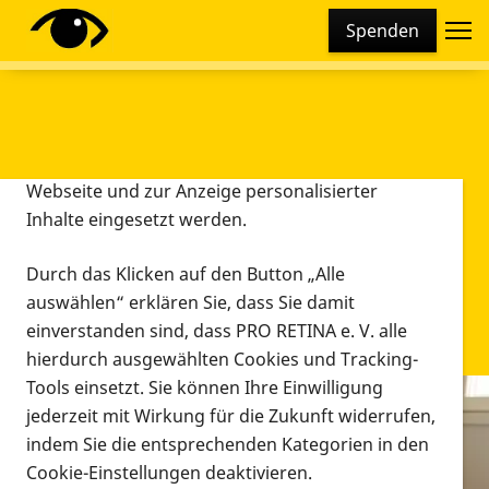
Cookie-Einstellungen
Spenden
Diese Webseite setzt verschiedene Cookies und
Tracking-Tools ein. Dies beinhaltet Cookies und
Tracking-Tools, die für den Betrieb der Webseite
technisch notwendig sind, die zu statistischen
Zwecken sowie zur besseren Bedienbarkeit der
Webseite und zur Anzeige personalisierter
Inhalte eingesetzt werden.
Durch das Klicken auf den Button „Alle
auswählen“ erklären Sie, dass Sie damit
einverstanden sind, dass PRO RETINA e. V. alle
hierdurch ausgewählten Cookies und Tracking-
Tools einsetzt. Sie können Ihre Einwilligung
jederzeit mit Wirkung für die Zukunft widerrufen,
Infomaterial
indem Sie die entsprechenden Kategorien in den
Infomaterial
Cookie-Einstellungen deaktivieren.