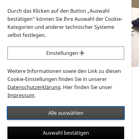
Vorlesen
Durch das Klicken auf den Button „Auswahl
bestätigen“ können Sie Ihre Auswahl der Cookie-
Alle Infomaterialien in verschiedenen
Kategorien und anderer technischer Systeme
Formaten an einem Ort
selbst festlegen.
Sie möchten wissen, wie Sie nach Infonmaterial
suchen und dieses bestellen bzw. herunterladen
Einstellungen
können? Schauen Sie sich die
Erklärvideos zum
Thema Infomaterial auf der PRO RETINA-Website
Weitere Informationen sowie den Link zu diesen
für blinde und sehbehinderte Menschen an.
Cookie-Einstellungen finden Sie in unserer
Datenschutzerklärung
. Hier finden Sie unser
Auf dieser Seite finden Sie sämtliches Infomaterial
Impressum
.
der PRO RETINA in all seinen Formaten an einem
Ort. Nutzen Sie den Formatfilter, um ausschließlich
Alle auswählen
nach Flyern und Broschüren, Audios oder Videos zu
suchen. Die meisten Flyer und Broschüren werden in
Auswahl bestätigen
verschiedenen Formaten angeboten: zur