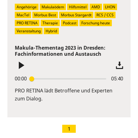
Angehörige
Makulaödem
Hilfsmittel
AMD
LHON
MacTel
Morbus Best
Morbus Stargardt
RCS / CCS
PRO RETINA
Therapie
Podcast
Forschung heute
Veranstaltung
Hybrid
Makula-Thementag 2023 in Dresden:
Fachinformationen und Austausch
00:00
05:40
PRO RETINA lädt Betroffene und Experten
zum Dialog.
1