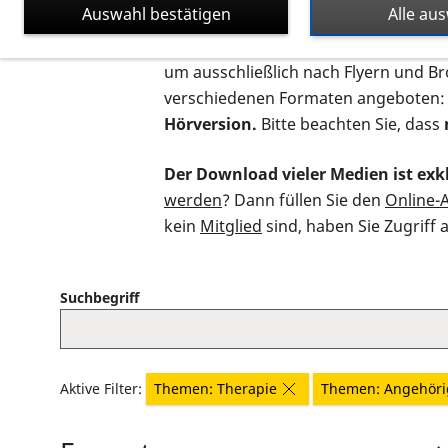
Auswahl bestätigen
Alle au
Auf dieser Seite finden Sie sämtliche
um ausschließlich nach Flyern und B
verschiedenen Formaten angeboten:
Hörversion.
Bitte beachten Sie, dass
Der Download vieler Medien ist exkl
werden
? Dann füllen Sie den
Online-
kein
Mitglied
sind, haben Sie Zugriff 
Suchbegriff
Aktive Filter:
Themen: Therapie
Themen: Angehöri