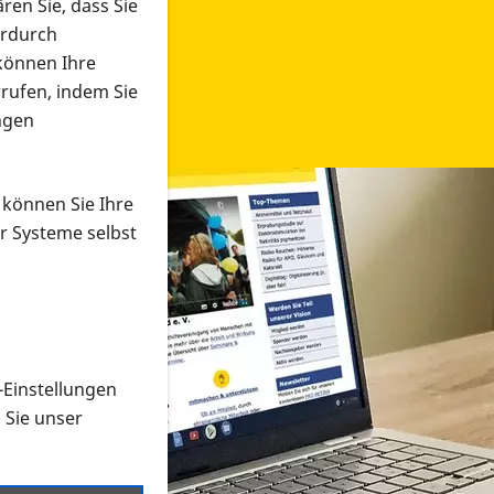
ren Sie, dass Sie
erdurch
 können Ihre
rrufen, indem Sie
ngen
 können Sie Ihre
r Systeme selbst
-Einstellungen
 in verschiedenen Formaten an e
n Sie unser
onmaterial suchen und dieses bestellen bzw. herunterladen
al auf der PRO RETINA-Website für blinde und sehbehi