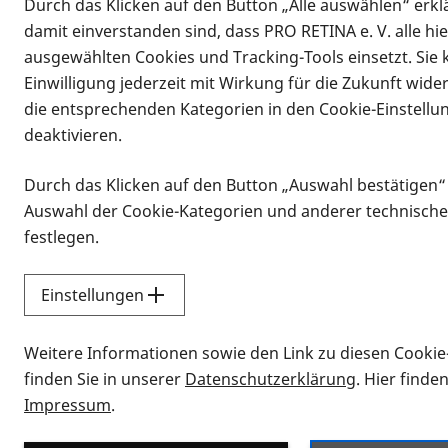
Durch das Klicken auf den Button „Alle auswählen“ erklä
damit einverstanden sind, dass PRO RETINA e. V. alle hi
ausgewählten Cookies und Tracking-Tools einsetzt. Sie
Einwilligung jederzeit mit Wirkung für die Zukunft wide
die entsprechenden Kategorien in den Cookie-Einstellu
deaktivieren.
Durch das Klicken auf den Button „Auswahl bestätigen“
Infomaterial
Auswahl der Cookie-Kategorien und anderer technische
Infomaterial
festlegen.
Einstellungen
Vorlesen
Weitere Informationen sowie den Link zu diesen Cookie
Alle Infomaterialien
finden Sie in unserer
Datenschutzerklärung
. Hier finde
Impressum
.
Sie möchten wissen, wie Sie nach Inf
Erklärvideos zum Thema Infomateri