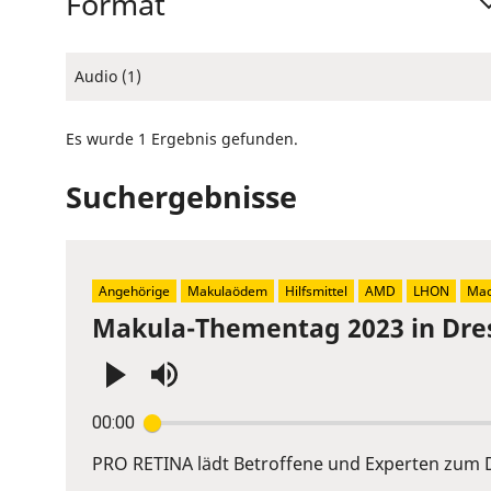
Format
Audio (1)
Es wurde 1 Ergebnis gefunden.
Suchergebnisse
Angehörige
Makulaödem
Hilfsmittel
AMD
LHON
Mac
Makula-Thementag 2023 in Dre
Press
00:00
Enter
or
PRO RETINA lädt Betroffene und Experten zum D
Space