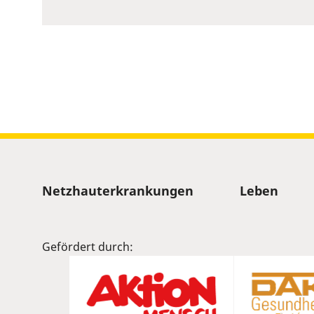
to
show
volume
slider.
Sitemap
Netzhauterkrankungen
Leben
Gefördert durch: