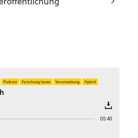
eröffentlichung
Podcast
Forschung heute
Veranstaltung
Hybrid
ch
05:40