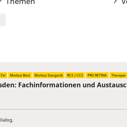
Themen
V
Tel
Morbus Best
Morbus Stargardt
RCS / CCS
PRO RETINA
Therapie
sden: Fachinformationen und Austaus
ialog.