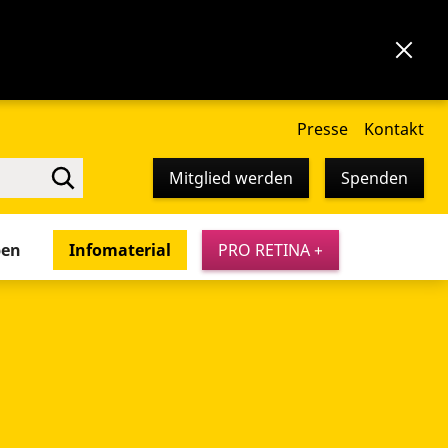
Presse
Kontakt
Mitglied werden
Spenden
pen
Infomaterial
PRO RETINA +