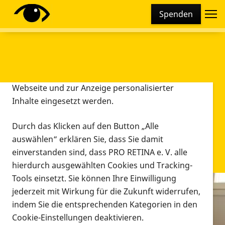
Cookie-Einstellungen
Spenden
Diese Webseite setzt verschiedene Cookies und
Tracking-Tools ein. Dies beinhaltet Cookies und
Tracking-Tools, die für den Betrieb der Webseite
technisch notwendig sind, die zu statistischen
Zwecken sowie zur besseren Bedienbarkeit der
Webseite und zur Anzeige personalisierter
Inhalte eingesetzt werden.
Durch das Klicken auf den Button „Alle
auswählen“ erklären Sie, dass Sie damit
einverstanden sind, dass PRO RETINA e. V. alle
hierdurch ausgewählten Cookies und Tracking-
Tools einsetzt. Sie können Ihre Einwilligung
jederzeit mit Wirkung für die Zukunft widerrufen,
Infomaterial
indem Sie die entsprechenden Kategorien in den
Infomaterial
Cookie-Einstellungen deaktivieren.