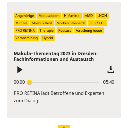
Angehörige
Makulaödem
Hilfsmittel
AMD
LHON
MacTel
Morbus Best
Morbus Stargardt
RCS / CCS
PRO RETINA
Therapie
Podcast
Forschung heute
Veranstaltung
Hybrid
Makula-Thementag 2023 in Dresden:
Fachinformationen und Austausch
00:00
05:40
PRO RETINA lädt Betroffene und Experten
zum Dialog.