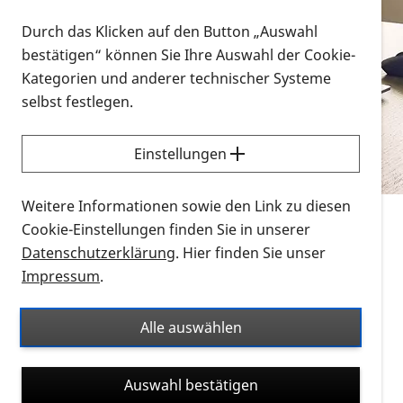
Vorlesen
Durch das Klicken auf den Button „Auswahl
bestätigen“ können Sie Ihre Auswahl der Cookie-
Alle Infomaterialien in verschiedenen
Kategorien und anderer technischer Systeme
Formaten an einem Ort
selbst festlegen.
Sie möchten wissen, wie Sie nach Infonmaterial
suchen und dieses bestellen bzw. herunterladen
Einstellungen
können? Schauen Sie sich die
Erklärvideos zum
Thema Infomaterial auf der PRO RETINA-Website
Weitere Informationen sowie den Link zu diesen
für blinde und sehbehinderte Menschen an.
Cookie-Einstellungen finden Sie in unserer
Datenschutzerklärung
. Hier finden Sie unser
Auf dieser Seite finden Sie sämtliches Infomaterial
Impressum
.
der PRO RETINA in all seinen Formaten an einem
Ort. Nutzen Sie den Formatfilter, um ausschließlich
Alle auswählen
nach Flyern und Broschüren, Audios oder Videos zu
suchen. Die meisten Flyer und Broschüren werden in
Auswahl bestätigen
verschiedenen Formaten angeboten: zur