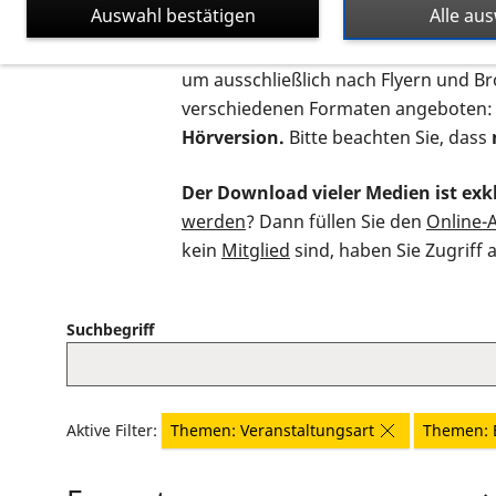
Auswahl bestätigen
Alle au
Auf dieser Seite finden Sie sämtliche
um ausschließlich nach Flyern und B
verschiedenen Formaten angeboten:
Hörversion.
Bitte beachten Sie, dass
Der Download vieler Medien ist exkl
werden
? Dann füllen Sie den
Online-
kein
Mitglied
sind, haben Sie Zugriff 
Suchbegriff
Aktive Filter:
Themen: Veranstaltungsart
Themen: 