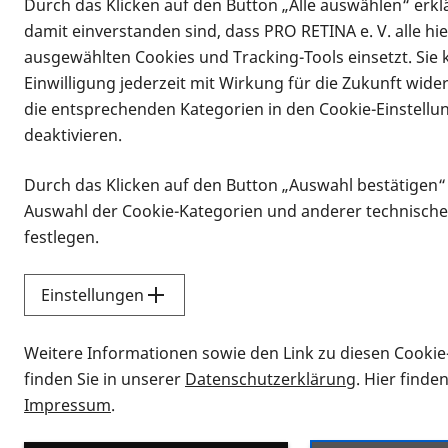
Durch das Klicken auf den Button „Alle auswählen“ erklä
damit einverstanden sind, dass PRO RETINA e. V. alle hi
ausgewählten Cookies und Tracking-Tools einsetzt. Sie
Einwilligung jederzeit mit Wirkung für die Zukunft wide
die entsprechenden Kategorien in den Cookie-Einstellu
deaktivieren.
Durch das Klicken auf den Button „Auswahl bestätigen“
Infomaterial
Auswahl der Cookie-Kategorien und anderer technische
Infomaterial
festlegen.
Einstellungen
Vorlesen
Weitere Informationen sowie den Link zu diesen Cookie
Alle Infomaterialien
finden Sie in unserer
Datenschutzerklärung
. Hier finde
Impressum
.
Sie möchten wissen, wie Sie nach Inf
Erklärvideos zum Thema Infomateri