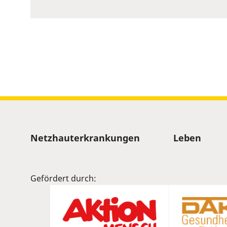
to
show
volume
slider.
Sitemap
Netzhauterkrankungen
Leben
Gefördert durch: