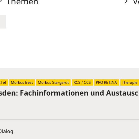
Themen
V
Tel
Morbus Best
Morbus Stargardt
RCS / CCS
PRO RETINA
Therapie
sden: Fachinformationen und Austaus
ialog.