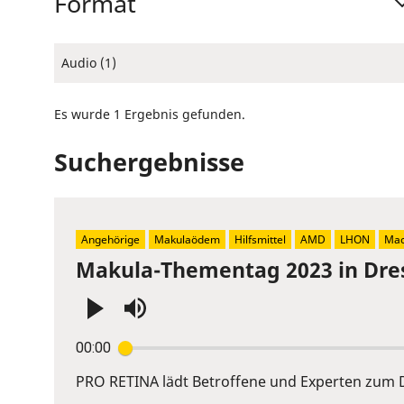
Format
Audio (1)
Es wurde 1 Ergebnis gefunden.
Suchergebnisse
Angehörige
Makulaödem
Hilfsmittel
AMD
LHON
Mac
Makula-Thementag 2023 in Dre
Press
00:00
Enter
or
PRO RETINA lädt Betroffene und Experten zum D
Space