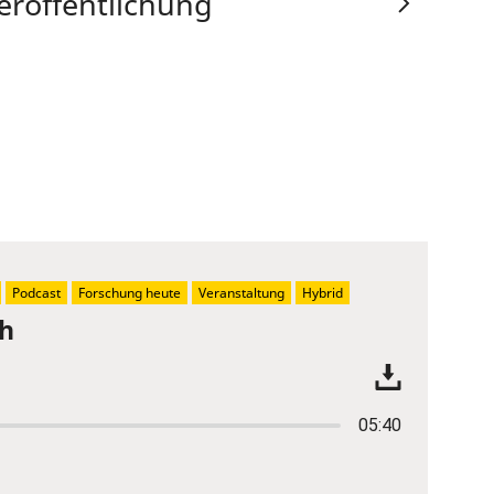
eröffentlichung
Podcast
Forschung heute
Veranstaltung
Hybrid
ch
05:40