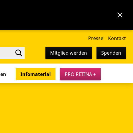
Presse
Kontakt
Mitglied werden
Spenden
pen
Infomaterial
PRO RETINA +