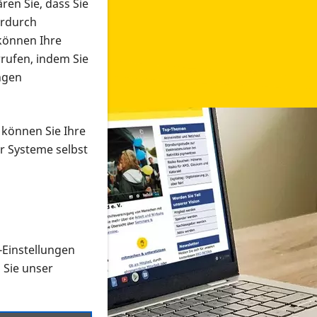
ren Sie, dass Sie
erdurch
 können Ihre
rrufen, indem Sie
ngen
 können Sie Ihre
r Systeme selbst
-Einstellungen
 in verschiedenen Formaten an e
n Sie unser
onmaterial suchen und dieses bestellen bzw. herunterladen
al auf der PRO RETINA-Website für blinde und sehbehi