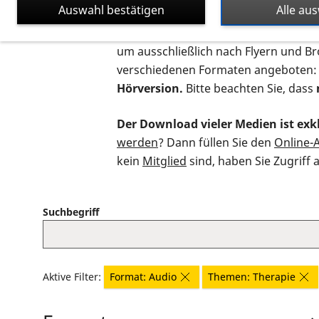
Auswahl bestätigen
Alle au
Auf dieser Seite finden Sie sämtliche
um ausschließlich nach Flyern und B
verschiedenen Formaten angeboten:
Hörversion.
Bitte beachten Sie, dass
Der Download vieler Medien ist exkl
werden
? Dann füllen Sie den
Online-
kein
Mitglied
sind, haben Sie Zugriff 
Suchbegriff
Aktive Filter:
Format: Audio
Themen: Therapie