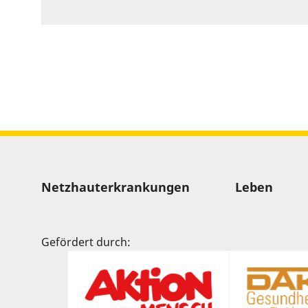
to
show
volume
slider.
Sitemap
Netzhauterkrankungen
Leben
Gefördert durch: