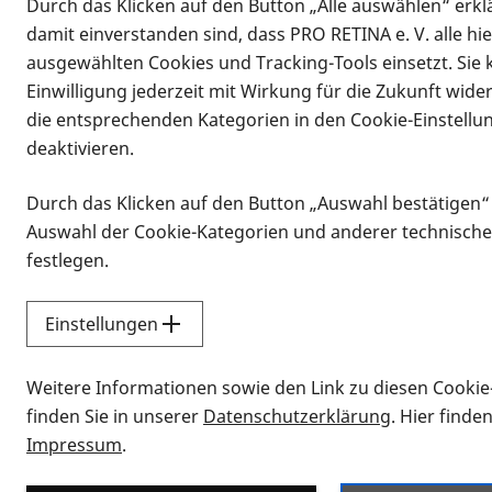
Durch das Klicken auf den Button „Alle auswählen“ erklä
damit einverstanden sind, dass PRO RETINA e. V. alle hi
ausgewählten Cookies und Tracking-Tools einsetzt. Sie
Einwilligung jederzeit mit Wirkung für die Zukunft wide
die entsprechenden Kategorien in den Cookie-Einstellu
deaktivieren.
Durch das Klicken auf den Button „Auswahl bestätigen“
Infomaterial
Auswahl der Cookie-Kategorien und anderer technische
Infomaterial
festlegen.
Einstellungen
Vorlesen
Weitere Informationen sowie den Link zu diesen Cookie
Alle Infomaterialien
finden Sie in unserer
Datenschutzerklärung
. Hier finde
Impressum
.
Sie möchten wissen, wie Sie nach Inf
Erklärvideos zum Thema Infomateri