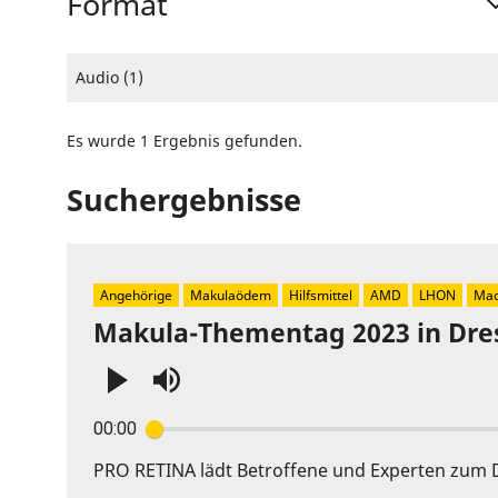
Format
Audio (1)
Es wurde 1 Ergebnis gefunden.
Suchergebnisse
Angehörige
Makulaödem
Hilfsmittel
AMD
LHON
Mac
Makula-Thementag 2023 in Dre
Press
00:00
Enter
or
PRO RETINA lädt Betroffene und Experten zum D
Space