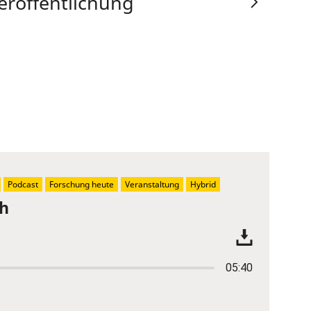
eröffentlichung
Podcast
Forschung heute
Veranstaltung
Hybrid
ch
05:40