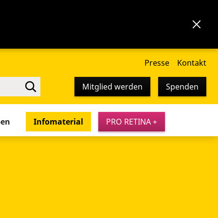
Presse
Kontakt
Mitglied werden
Spenden
pen
Infomaterial
PRO RETINA +