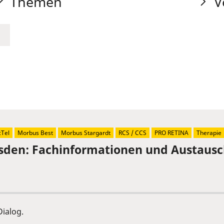
Themen
V
Tel
Morbus Best
Morbus Stargardt
RCS / CCS
PRO RETINA
Therapie
sden: Fachinformationen und Austaus
ialog.