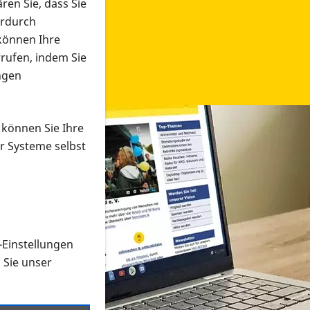
ren Sie, dass Sie
erdurch
 können Ihre
rrufen, indem Sie
ngen
 können Sie Ihre
r Systeme selbst
-Einstellungen
 in verschiedenen Formaten an e
n Sie unser
onmaterial suchen und dieses bestellen bzw. herunterladen
al auf der PRO RETINA-Website für blinde und sehbehi