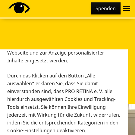
Cookie-Einstellungen
Spenden
Diese Webseite setzt verschiedene Cookies und
Tracking-Tools ein. Dies beinhaltet Cookies und
Tracking-Tools, die für den Betrieb der Webseite
technisch notwendig sind, die zu statistischen
Zwecken sowie zur besseren Bedienbarkeit der
Webseite und zur Anzeige personalisierter
Inhalte eingesetzt werden.
Durch das Klicken auf den Button „Alle
auswählen“ erklären Sie, dass Sie damit
einverstanden sind, dass PRO RETINA e. V. alle
hierdurch ausgewählten Cookies und Tracking-
Tools einsetzt. Sie können Ihre Einwilligung
jederzeit mit Wirkung für die Zukunft widerrufen,
Infomaterial
indem Sie die entsprechenden Kategorien in den
Infomaterial
Cookie-Einstellungen deaktivieren.