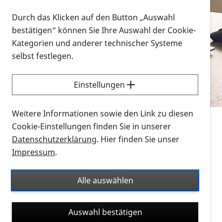
Vorlesen
Durch das Klicken auf den Button „Auswahl
bestätigen“ können Sie Ihre Auswahl der Cookie-
Alle Infomaterialien in verschiedenen
Kategorien und anderer technischer Systeme
Formaten an einem Ort
selbst festlegen.
Sie möchten wissen, wie Sie nach Infonmaterial
suchen und dieses bestellen bzw. herunterladen
Einstellungen
können? Schauen Sie sich die
Erklärvideos zum
Thema Infomaterial auf der PRO RETINA-Website
Weitere Informationen sowie den Link zu diesen
für blinde und sehbehinderte Menschen an.
Cookie-Einstellungen finden Sie in unserer
Datenschutzerklärung
. Hier finden Sie unser
Auf dieser Seite finden Sie sämtliches Infomaterial
Impressum
.
der PRO RETINA in all seinen Formaten an einem
Ort. Nutzen Sie den Formatfilter, um ausschließlich
Alle auswählen
nach Flyern und Broschüren, Audios oder Videos zu
suchen. Die meisten Flyer und Broschüren werden in
Auswahl bestätigen
verschiedenen Formaten angeboten: zur