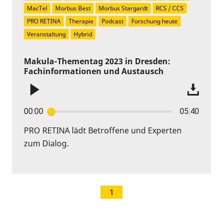
MacTel
Morbus Best
Morbus Stargardt
RCS / CCS
PRO RETINA
Therapie
Podcast
Forschung heute
Veranstaltung
Hybrid
Makula-Thementag 2023 in Dresden:
Fachinformationen und Austausch
00:00
05:40
PRO RETINA lädt Betroffene und Experten
zum Dialog.
1