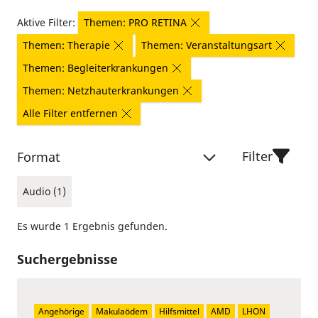
Aktive Filter:
Themen: PRO RETINA
Themen: Therapie
Themen: Veranstaltungsart
Themen: Begleiterkrankungen
Themen: Netzhauterkrankungen
Alle Filter entfernen
Filter
Format
Audio (1)
Es wurde 1 Ergebnis gefunden.
Suchergebnisse
Angehörige
Makulaödem
Hilfsmittel
AMD
LHON