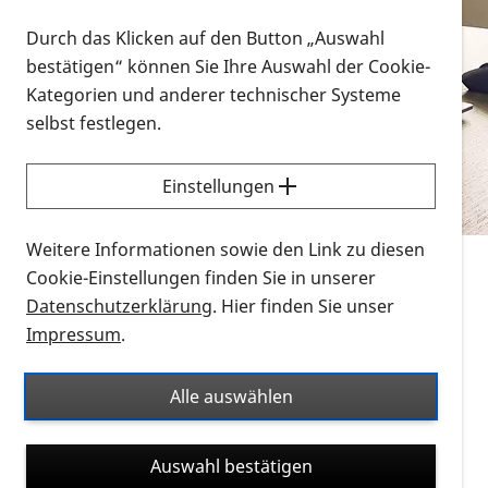
Vorlesen
Durch das Klicken auf den Button „Auswahl
bestätigen“ können Sie Ihre Auswahl der Cookie-
Alle Infomaterialien in verschiedenen
Kategorien und anderer technischer Systeme
Formaten an einem Ort
selbst festlegen.
Sie möchten wissen, wie Sie nach Infonmaterial
suchen und dieses bestellen bzw. herunterladen
Einstellungen
können? Schauen Sie sich die
Erklärvideos zum
Thema Infomaterial auf der PRO RETINA-Website
Weitere Informationen sowie den Link zu diesen
für blinde und sehbehinderte Menschen an.
Cookie-Einstellungen finden Sie in unserer
Datenschutzerklärung
. Hier finden Sie unser
Auf dieser Seite finden Sie sämtliches Infomaterial
Impressum
.
der PRO RETINA in all seinen Formaten an einem
Ort. Nutzen Sie den Formatfilter, um ausschließlich
Alle auswählen
nach Flyern und Broschüren, Audios oder Videos zu
suchen. Die meisten Flyer und Broschüren werden in
Auswahl bestätigen
verschiedenen Formaten angeboten: zur