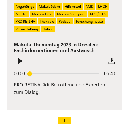
Angehörige
Makulaödem
Hilfsmittel
AMD
LHON
MacTel
Morbus Best
Morbus Stargardt
RCS / CCS
PRO RETINA
Therapie
Podcast
Forschung heute
Veranstaltung
Hybrid
Makula-Thementag 2023 in Dresden:
Fachinformationen und Austausch
00:00
05:40
PRO RETINA lädt Betroffene und Experten
zum Dialog.
1