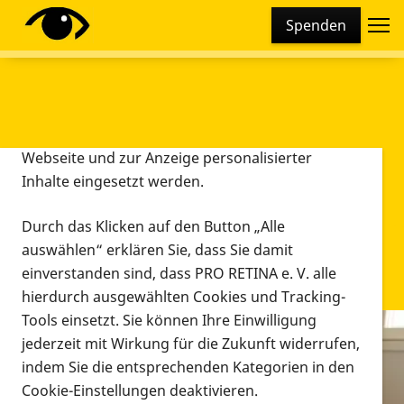
Cookie-Einstellungen
Spenden
Diese Webseite setzt verschiedene Cookies und
Tracking-Tools ein. Dies beinhaltet Cookies und
Tracking-Tools, die für den Betrieb der Webseite
technisch notwendig sind, die zu statistischen
Zwecken sowie zur besseren Bedienbarkeit der
Webseite und zur Anzeige personalisierter
Inhalte eingesetzt werden.
Durch das Klicken auf den Button „Alle
auswählen“ erklären Sie, dass Sie damit
einverstanden sind, dass PRO RETINA e. V. alle
hierdurch ausgewählten Cookies und Tracking-
Tools einsetzt. Sie können Ihre Einwilligung
jederzeit mit Wirkung für die Zukunft widerrufen,
Infomaterial
indem Sie die entsprechenden Kategorien in den
Infomaterial
Cookie-Einstellungen deaktivieren.