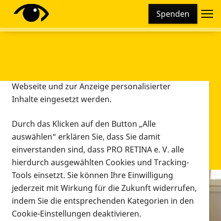
Cookie-Einstellungen
Spenden
Diese Webseite setzt verschiedene Cookies und
Tracking-Tools ein. Dies beinhaltet Cookies und
Tracking-Tools, die für den Betrieb der Webseite
technisch notwendig sind, die zu statistischen
Zwecken sowie zur besseren Bedienbarkeit der
Webseite und zur Anzeige personalisierter
Inhalte eingesetzt werden.
Durch das Klicken auf den Button „Alle
auswählen“ erklären Sie, dass Sie damit
einverstanden sind, dass PRO RETINA e. V. alle
hierdurch ausgewählten Cookies und Tracking-
Tools einsetzt. Sie können Ihre Einwilligung
jederzeit mit Wirkung für die Zukunft widerrufen,
Infomaterial
indem Sie die entsprechenden Kategorien in den
Infomaterial
Cookie-Einstellungen deaktivieren.