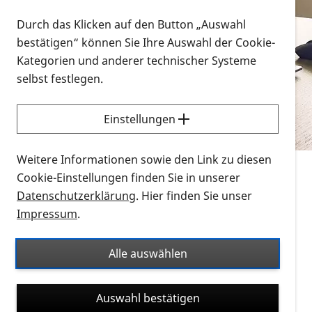
Vorlesen
Durch das Klicken auf den Button „Auswahl
bestätigen“ können Sie Ihre Auswahl der Cookie-
Alle Infomaterialien in verschiedenen
Kategorien und anderer technischer Systeme
Formaten an einem Ort
selbst festlegen.
Sie möchten wissen, wie Sie nach Infonmaterial
suchen und dieses bestellen bzw. herunterladen
Einstellungen
können? Schauen Sie sich die
Erklärvideos zum
Thema Infomaterial auf der PRO RETINA-Website
Weitere Informationen sowie den Link zu diesen
für blinde und sehbehinderte Menschen an.
Cookie-Einstellungen finden Sie in unserer
Datenschutzerklärung
. Hier finden Sie unser
Auf dieser Seite finden Sie sämtliches Infomaterial
Impressum
.
der PRO RETINA in all seinen Formaten an einem
Ort. Nutzen Sie den Formatfilter, um ausschließlich
Alle auswählen
nach Flyern und Broschüren, Audios oder Videos zu
suchen. Die meisten Flyer und Broschüren werden in
Auswahl bestätigen
verschiedenen Formaten angeboten: zur