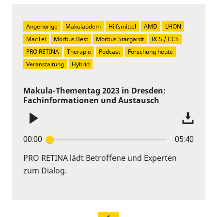
Angehörige
Makulaödem
Hilfsmittel
AMD
LHON
MacTel
Morbus Best
Morbus Stargardt
RCS / CCS
PRO RETINA
Therapie
Podcast
Forschung heute
Veranstaltung
Hybrid
Makula-Thementag 2023 in Dresden:
Fachinformationen und Austausch
00:00
05:40
PRO RETINA lädt Betroffene und Experten
zum Dialog.