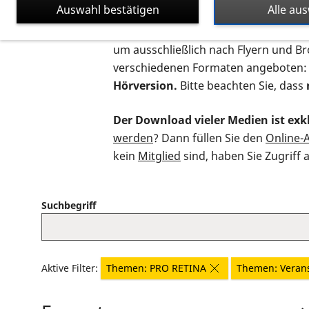
Auswahl bestätigen
Alle au
Auf dieser Seite finden Sie sämtliche
um ausschließlich nach Flyern und B
verschiedenen Formaten angeboten:
Hörversion.
Bitte beachten Sie, dass
Der Download vieler Medien ist exkl
werden
? Dann füllen Sie den
Online-
kein
Mitglied
sind, haben Sie Zugriff 
Suchbegriff
Aktive Filter:
Themen: PRO RETINA
Themen: Veran