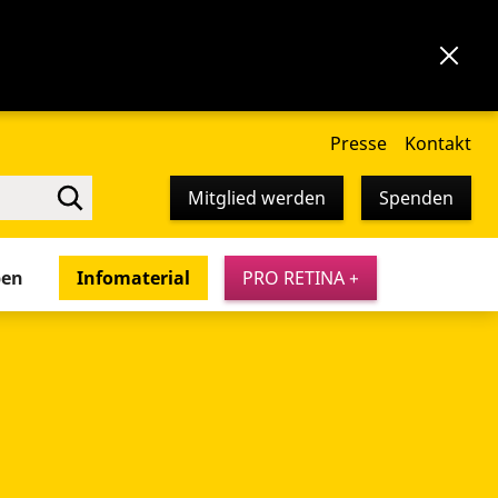
Presse
Kontakt
Mitglied werden
Spenden
pen
Infomaterial
PRO RETINA +