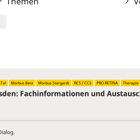
Themen
V
Tel
Morbus Best
Morbus Stargardt
RCS / CCS
PRO RETINA
Therapie
sden: Fachinformationen und Austaus
ialog.