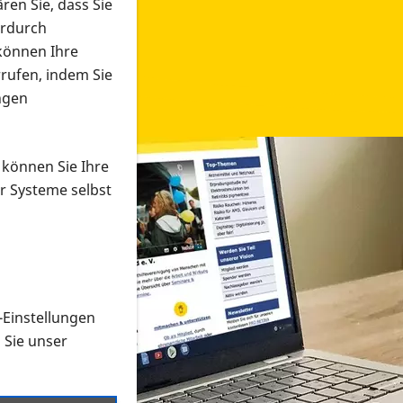
ren Sie, dass Sie
erdurch
 können Ihre
rrufen, indem Sie
ngen
 können Sie Ihre
r Systeme selbst
-Einstellungen
 in verschiedenen Formaten an e
n Sie unser
onmaterial suchen und dieses bestellen bzw. herunterladen
al auf der PRO RETINA-Website für blinde und sehbehi