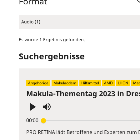
Format
Audio (1)
Es wurde 1 Ergebnis gefunden.
Suchergebnisse
Angehörige
Makulaödem
Hilfsmittel
AMD
LHON
Mac
Makula-Thementag 2023 in Dre
Press
00:00
Enter
or
PRO RETINA lädt Betroffene und Experten zum D
Space