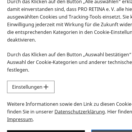
Durch das Klicken auf den Button „Alle auswählen“ erklä
damit einverstanden sind, dass PRO RETINA e. V. alle hi
ausgewählten Cookies und Tracking-Tools einsetzt. Sie
Einwilligung jederzeit mit Wirkung für die Zukunft wide
die entsprechenden Kategorien in den Cookie-Einstellu
deaktivieren.
Durch das Klicken auf den Button „Auswahl bestätigen“
Infomaterial
Auswahl der Cookie-Kategorien und anderer technische
Infomaterial
festlegen.
Einstellungen
Vorlesen
Weitere Informationen sowie den Link zu diesen Cookie
Alle Infomaterialien
finden Sie in unserer
Datenschutzerklärung
. Hier finde
Impressum
.
Sie möchten wissen, wie Sie nach Inf
Erklärvideos zum Thema Infomateri