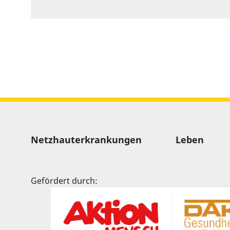
to
show
volume
slider.
Sitemap
Netzhauterkrankungen
Leben
Gefördert durch: