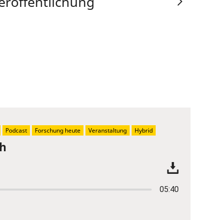
eröffentlichung
Podcast
Forschung heute
Veranstaltung
Hybrid
ch
05:40