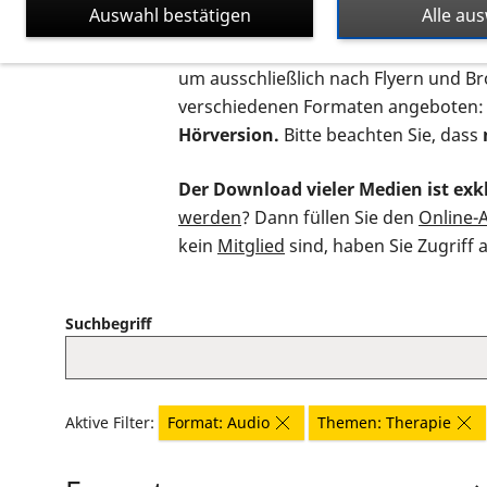
Auswahl bestätigen
Alle au
Auf dieser Seite finden Sie sämtliche
um ausschließlich nach Flyern und B
verschiedenen Formaten angeboten:
Hörversion.
Bitte beachten Sie, dass
Der Download vieler Medien ist exkl
werden
? Dann füllen Sie den
Online-
kein
Mitglied
sind, haben Sie Zugriff 
Suchbegriff
Aktive Filter:
Format: Audio
Themen: Therapie