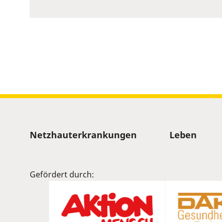
to
show
volume
slider.
Sitemap
Netzhauterkrankungen
Leben
Gefördert durch: