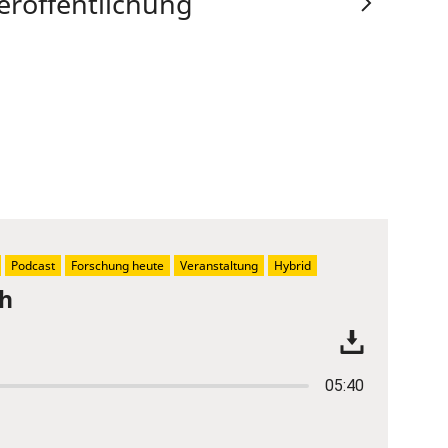
eröffentlichung
Podcast
Forschung heute
Veranstaltung
Hybrid
ch
05:40