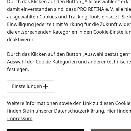
Durch das Klicken auf den Button „Alle auswählen“ erklä
damit einverstanden sind, dass PRO RETINA e. V. alle hi
ausgewählten Cookies und Tracking-Tools einsetzt. Sie
Einwilligung jederzeit mit Wirkung für die Zukunft wide
die entsprechenden Kategorien in den Cookie-Einstellu
deaktivieren.
Durch das Klicken auf den Button „Auswahl bestätigen“
Infomaterial
Auswahl der Cookie-Kategorien und anderer technische
Infomaterial
festlegen.
Einstellungen
Vorlesen
Weitere Informationen sowie den Link zu diesen Cookie
Alle Infomaterialien
finden Sie in unserer
Datenschutzerklärung
. Hier finde
Impressum
.
Sie möchten wissen, wie Sie nach Inf
Erklärvideos zum Thema Infomateri