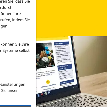
ren Sie, dass Sie
erdurch
 können Ihre
rrufen, indem Sie
ngen
 können Sie Ihre
r Systeme selbst
-Einstellungen
 in verschiedenen Formaten an e
n Sie unser
onmaterial suchen und dieses bestellen bzw. herunterladen
al auf der PRO RETINA-Website für blinde und sehbehi