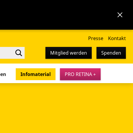
Presse
Kontakt
Mitglied werden
Spenden
pen
Infomaterial
PRO RETINA +