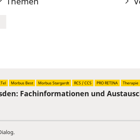
Themen
V
Tel
Morbus Best
Morbus Stargardt
RCS / CCS
PRO RETINA
Therapie
sden: Fachinformationen und Austaus
ialog.