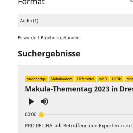
Format
Audio (1)
Es wurde 1 Ergebnis gefunden.
Suchergebnisse
Angehörige
Makulaödem
Hilfsmittel
AMD
LHON
Mac
Makula-Thementag 2023 in Dre
Press
00:00
Enter
or
PRO RETINA lädt Betroffene und Experten zum D
Space