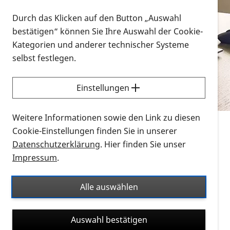
Vorlesen
Durch das Klicken auf den Button „Auswahl
bestätigen“ können Sie Ihre Auswahl der Cookie-
Alle Infomaterialien in verschiedenen
Kategorien und anderer technischer Systeme
Formaten an einem Ort
selbst festlegen.
Sie möchten wissen, wie Sie nach Infonmaterial
suchen und dieses bestellen bzw. herunterladen
Einstellungen
können? Schauen Sie sich die
Erklärvideos zum
Thema Infomaterial auf der PRO RETINA-Website
Weitere Informationen sowie den Link zu diesen
für blinde und sehbehinderte Menschen an.
Cookie-Einstellungen finden Sie in unserer
Datenschutzerklärung
. Hier finden Sie unser
Auf dieser Seite finden Sie sämtliches Infomaterial
Impressum
.
der PRO RETINA in all seinen Formaten an einem
Ort. Nutzen Sie den Formatfilter, um ausschließlich
Alle auswählen
nach Flyern und Broschüren, Audios oder Videos zu
suchen. Die meisten Flyer und Broschüren werden in
Auswahl bestätigen
verschiedenen Formaten angeboten: zur