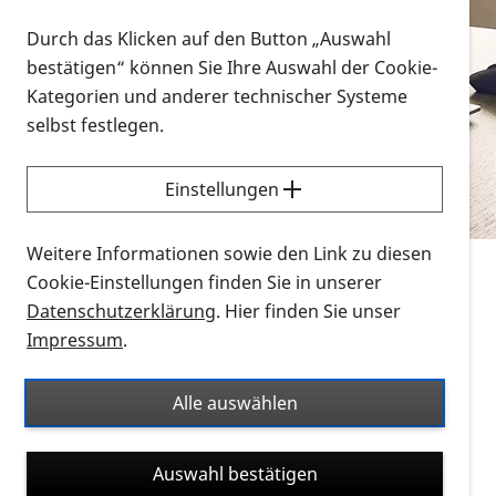
Vorlesen
Durch das Klicken auf den Button „Auswahl
bestätigen“ können Sie Ihre Auswahl der Cookie-
Alle Infomaterialien in verschiedenen
Kategorien und anderer technischer Systeme
Formaten an einem Ort
selbst festlegen.
Sie möchten wissen, wie Sie nach Infonmaterial
suchen und dieses bestellen bzw. herunterladen
Einstellungen
können? Schauen Sie sich die
Erklärvideos zum
Thema Infomaterial auf der PRO RETINA-Website
Weitere Informationen sowie den Link zu diesen
für blinde und sehbehinderte Menschen an.
Cookie-Einstellungen finden Sie in unserer
Datenschutzerklärung
. Hier finden Sie unser
Auf dieser Seite finden Sie sämtliches Infomaterial
Impressum
.
der PRO RETINA in all seinen Formaten an einem
Ort. Nutzen Sie den Formatfilter, um ausschließlich
Alle auswählen
nach Flyern und Broschüren, Audios oder Videos zu
suchen. Die meisten Flyer und Broschüren werden in
Auswahl bestätigen
verschiedenen Formaten angeboten: zur