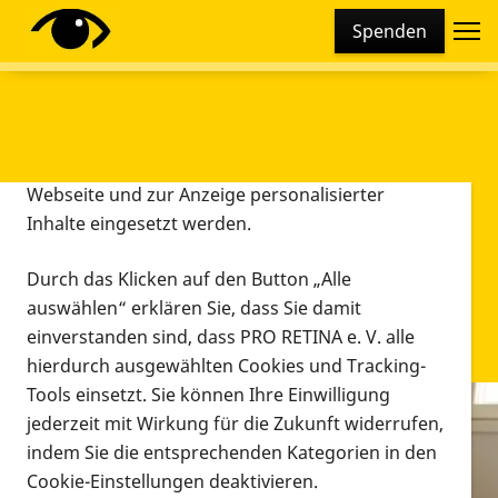
Cookie-Einstellungen
Spenden
Diese Webseite setzt verschiedene Cookies und
Tracking-Tools ein. Dies beinhaltet Cookies und
Tracking-Tools, die für den Betrieb der Webseite
technisch notwendig sind, die zu statistischen
Zwecken sowie zur besseren Bedienbarkeit der
Webseite und zur Anzeige personalisierter
Inhalte eingesetzt werden.
Durch das Klicken auf den Button „Alle
auswählen“ erklären Sie, dass Sie damit
einverstanden sind, dass PRO RETINA e. V. alle
hierdurch ausgewählten Cookies und Tracking-
Tools einsetzt. Sie können Ihre Einwilligung
jederzeit mit Wirkung für die Zukunft widerrufen,
Infomaterial
indem Sie die entsprechenden Kategorien in den
Infomaterial
Cookie-Einstellungen deaktivieren.