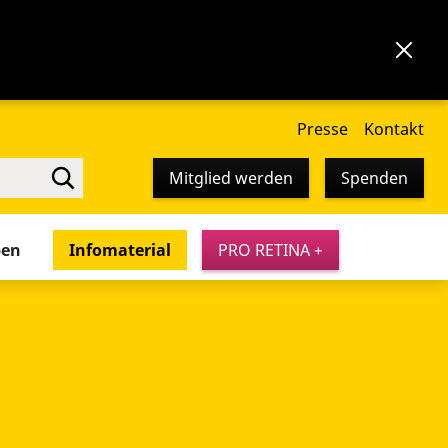
Presse
Kontakt
Mitglied werden
Spenden
pen
Infomaterial
PRO RETINA +