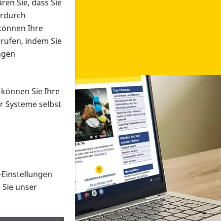
ren Sie, dass Sie
erdurch
 können Ihre
rrufen, indem Sie
ngen
 können Sie Ihre
r Systeme selbst
-Einstellungen
 in verschiedenen Formaten an e
n Sie unser
onmaterial suchen und dieses bestellen bzw. herunterladen
al auf der PRO RETINA-Website für blinde und sehbehi