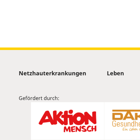
volume
slider.
Sitemap
Netzhauterkrankungen
Leben
Gefördert durch: