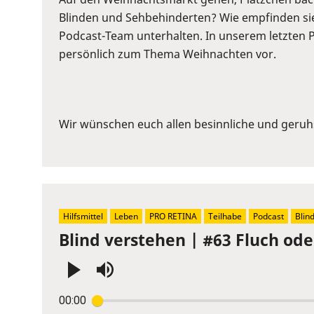
to
Blinden und Sehbehinderten? Wie empfinden sie
show
Podcast-Team unterhalten. In unserem letzten P
volume
persönlich zum Thema Weihnachten vor.
slider.
Wir wünschen euch allen besinnliche und geruh
Hilfsmittel
Leben
PRO RETINA
Teilhabe
Podcast
Blin
Blind verstehen | #63 Fluch ode
Press
00:00
Enter