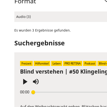
Format
Audio (3)
Es wurden 3 Ergebnisse gefunden.
Suchergebnisse
Freizeit
Hilfsmittel
Leben
PRO RETINA
Podcast
Blind
Blind verstehen | #50 Klingelin
Press
00:00
Enter
or
Space
Auf den Weihnachtsmarkt gehen, Plätzchen bac