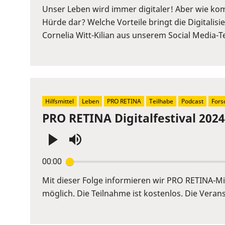
or
Unser Leben wird immer digitaler! Aber wie kom
Space
Hürde dar? Welche Vorteile bringt die Digitalis
to
Cornelia Witt-Kilian aus unserem Social Media-
show
volume
slider.
Hilfsmittel
Leben
PRO RETINA
Teilhabe
Podcast
Fors
PRO RETINA Digitalfestival 2024
Press
00:00
Enter
or
Mit dieser Folge informieren wir PRO RETINA-Mi
Space
möglich. Die Teilnahme ist kostenlos. Die Verans
to
show