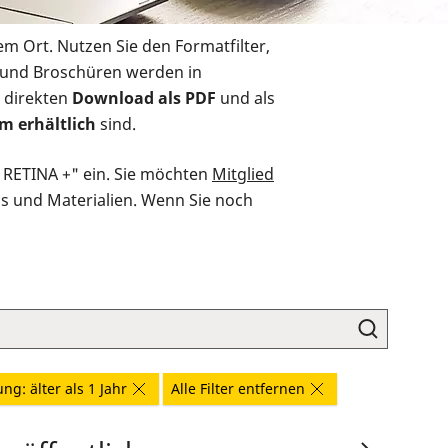
em Ort. Nutzen Sie den Formatfilter,
r und Broschüren werden in
 direkten
Download als PDF
und als
m erhältlich
sind.
O RETINA +" ein. Sie möchten
Mitglied
ds und Materialien. Wenn Sie noch
ng: älter als 1 Jahr
Alle Filter entfernen