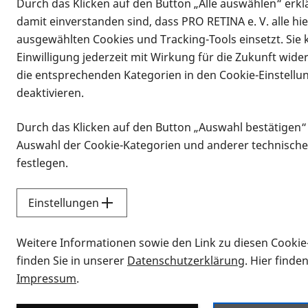
Durch das Klicken auf den Button „Alle auswählen“ erklä
damit einverstanden sind, dass PRO RETINA e. V. alle hi
ausgewählten Cookies und Tracking-Tools einsetzt. Sie
Einwilligung jederzeit mit Wirkung für die Zukunft wide
die entsprechenden Kategorien in den Cookie-Einstellu
deaktivieren.
Durch das Klicken auf den Button „Auswahl bestätigen“
Infomaterial
Auswahl der Cookie-Kategorien und anderer technische
Infomaterial
festlegen.
Einstellungen
Vorlesen
Weitere Informationen sowie den Link zu diesen Cookie
Alle Infomaterialien
finden Sie in unserer
Datenschutzerklärung
. Hier finde
Impressum
.
Sie möchten wissen, wie Sie nach Inf
Erklärvideos zum Thema Infomateri