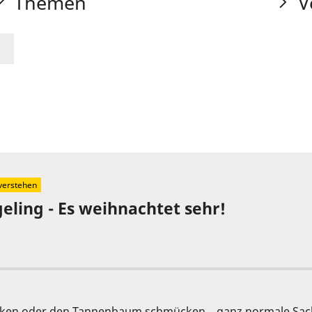
Themen
V
 verstehen
geling - Es weihnachtet sehr!
ken oder den Tannenbaum schmücken... ganz normale Sache