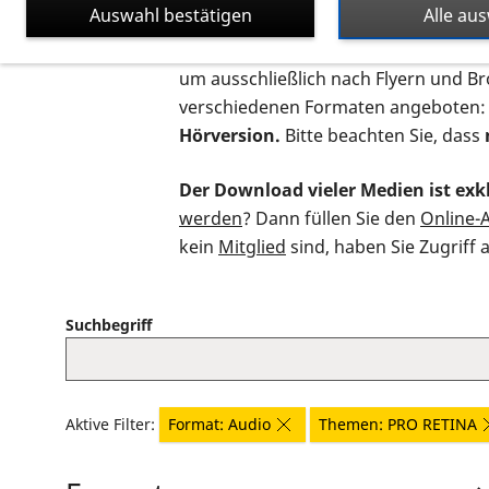
Auswahl bestätigen
Alle au
Auf dieser Seite finden Sie sämtliche
um ausschließlich nach Flyern und B
verschiedenen Formaten angeboten:
Hörversion.
Bitte beachten Sie, dass
Der Download vieler Medien ist exkl
werden
? Dann füllen Sie den
Online-
kein
Mitglied
sind, haben Sie Zugriff 
Suchbegriff
Aktive Filter:
Format: Audio
Themen: PRO RETINA