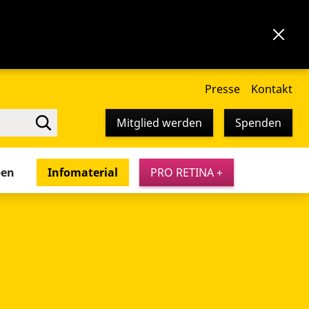
Presse
Kontakt
Mitglied werden
Spenden
pen
Infomaterial
PRO RETINA +