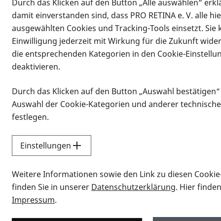
Durch das Klicken auf den Button „Alle auswählen“ erklä
damit einverstanden sind, dass PRO RETINA e. V. alle hi
ausgewählten Cookies und Tracking-Tools einsetzt. Sie
Einwilligung jederzeit mit Wirkung für die Zukunft wide
die entsprechenden Kategorien in den Cookie-Einstellu
deaktivieren.
Durch das Klicken auf den Button „Auswahl bestätigen“
Infomaterial
Auswahl der Cookie-Kategorien und anderer technische
Infomaterial
festlegen.
Einstellungen
Vorlesen
Weitere Informationen sowie den Link zu diesen Cookie
Alle Infomaterialien
finden Sie in unserer
Datenschutzerklärung
. Hier finde
Impressum
.
Sie möchten wissen, wie Sie nach Inf
Erklärvideos zum Thema Infomateri