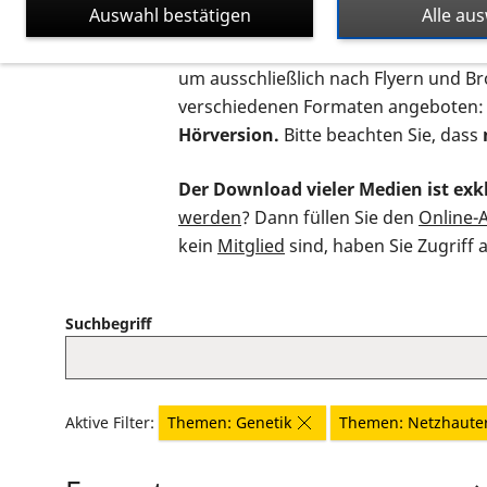
Auswahl bestätigen
Alle au
Auf dieser Seite finden Sie sämtliche
um ausschließlich nach Flyern und B
verschiedenen Formaten angeboten:
Hörversion.
Bitte beachten Sie, dass
Der Download vieler Medien ist exkl
werden
? Dann füllen Sie den
Online-
kein
Mitglied
sind, haben Sie Zugriff 
Suchbegriff
Aktive Filter:
Themen: Genetik
Themen: Netzhaute