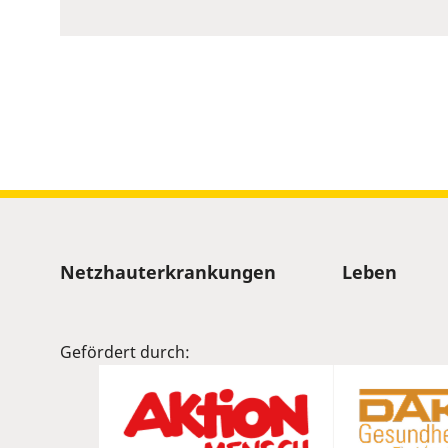
to
show
volume
slider.
Sitemap
Netzhauterkrankungen
Leben
Gefördert durch: