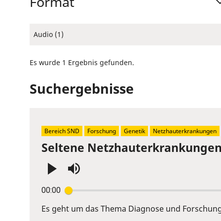
Format
Audio (1)
Es wurde 1 Ergebnis gefunden.
Suchergebnisse
Bereich SND
Forschung
Genetik
Netzhauterkrankungen
Seltene Netzhauterkrankungen:
Press
00:00
Enter
or
Es geht um das Thema Diagnose und Forschung 
Space