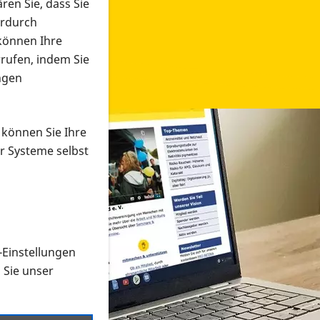
ren Sie, dass Sie
erdurch
 können Ihre
rrufen, indem Sie
ngen
 können Sie Ihre
r Systeme selbst
-Einstellungen
 in verschiedenen Formaten an e
n Sie unser
onmaterial suchen und dieses bestellen bzw. herunterladen
al auf der PRO RETINA-Website für blinde und sehbehi