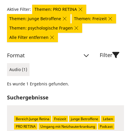
Aktive Filter:
Themen: PRO RETINA
Themen: junge Betroffene
Themen: Freizeit
Themen: psychologische Fragen
Alle Filter entfernen
Filter
Format
Audio (1)
Es wurde 1 Ergebnis gefunden.
Suchergebnisse
Bereich Junge Retina
Freizeit
junge Betroffene
Leben
PRO RETINA
Umgang mit Netzhauterkrankung
Podcast