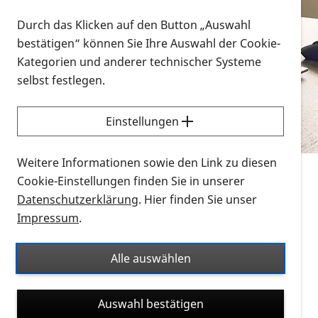
Vorlesen
Durch das Klicken auf den Button „Auswahl
bestätigen“ können Sie Ihre Auswahl der Cookie-
Alle Infomaterialien in verschiedenen
Kategorien und anderer technischer Systeme
Formaten an einem Ort
selbst festlegen.
Sie möchten wissen, wie Sie nach Infonmaterial
suchen und dieses bestellen bzw. herunterladen
Einstellungen
können? Schauen Sie sich die
Erklärvideos zum
Thema Infomaterial auf der PRO RETINA-Website
Weitere Informationen sowie den Link zu diesen
für blinde und sehbehinderte Menschen an.
Cookie-Einstellungen finden Sie in unserer
Datenschutzerklärung
. Hier finden Sie unser
Auf dieser Seite finden Sie sämtliches Infomaterial
Impressum
.
der PRO RETINA in all seinen Formaten an einem
Ort. Nutzen Sie den Formatfilter, um ausschließlich
Alle auswählen
nach Flyern und Broschüren, Audios oder Videos zu
suchen. Die meisten Flyer und Broschüren werden in
Auswahl bestätigen
verschiedenen Formaten angeboten: zur