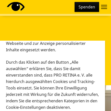
Cookie-Einstellungen
Spenden
Diese Webseite setzt verschiedene Cookies und
Tracking-Tools ein. Dies beinhaltet Cookies und
Tracking-Tools, die für den Betrieb der Webseite
technisch notwendig sind, die zu statistischen
Zwecken sowie zur besseren Bedienbarkeit der
Webseite und zur Anzeige personalisierter
Inhalte eingesetzt werden.
Durch das Klicken auf den Button „Alle
auswählen“ erklären Sie, dass Sie damit
einverstanden sind, dass PRO RETINA e. V. alle
hierdurch ausgewählten Cookies und Tracking-
Tools einsetzt. Sie können Ihre Einwilligung
jederzeit mit Wirkung für die Zukunft widerrufen,
Infomaterial
indem Sie die entsprechenden Kategorien in den
Infomaterial
Cookie-Einstellungen deaktivieren.