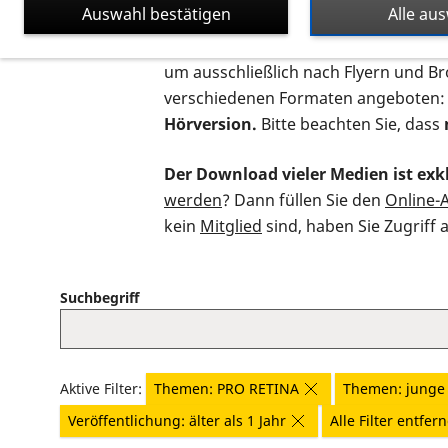
Auswahl bestätigen
Alle au
Auf dieser Seite finden Sie sämtliche
um ausschließlich nach Flyern und B
verschiedenen Formaten angeboten:
Hörversion.
Bitte beachten Sie, dass
Der Download vieler Medien ist exkl
werden
? Dann füllen Sie den
Online-
kein
Mitglied
sind, haben Sie Zugriff 
Suchbegriff
Aktive Filter:
Themen: PRO RETINA
Themen: junge 
Veröffentlichung: älter als 1 Jahr
Alle Filter entfer