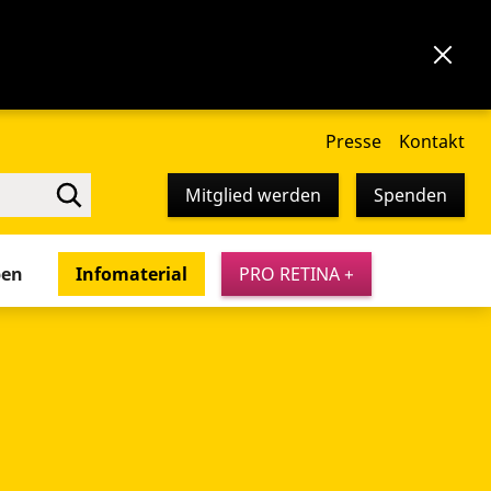
Presse
Kontakt
Mitglied werden
Spenden
pen
Infomaterial
PRO RETINA +