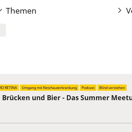
Themen
V
RO RETINA
Umgang mit Netzhauterkrankung
Podcast
Blind verstehen
, Brücken und Bier - Das Summer Meetu