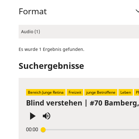
Format
Audio (1)
Es wurde 1 Ergebnis gefunden.
Suchergebnisse
Bereich Junge Retina
Freizeit
junge Betroffene
Leben
P
Blind verstehen | #70 Bamberg
Press
00:00
Enter