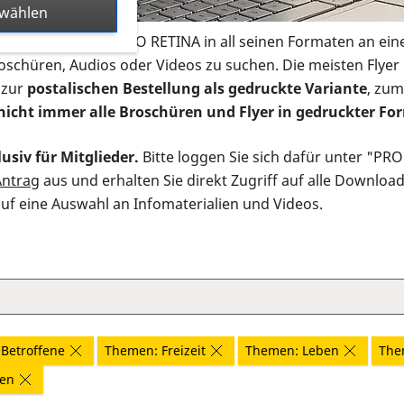
swählen
s Infomaterial der PRO RETINA in all seinen Formaten an ein
roschüren, Audios oder Videos zu suchen. Die meisten Flye
 zur
postalischen Bestellung als gedruckte Variante
, zum
nicht immer alle Broschüren und Flyer in gedruckter For
usiv für Mitglieder.
Bitte loggen Sie sich dafür unter "PR
Antrag
aus und erhalten Sie direkt Zugriff auf alle Downloa
auf eine Auswahl an Infomaterialien und Videos.
Betroffene
Themen: Freizeit
Themen: Leben
The
nen