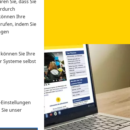
ren Sie, dass Sie
erdurch
 können Ihre
rrufen, indem Sie
ngen
 können Sie Ihre
r Systeme selbst
-Einstellungen
 in verschiedenen Formaten an e
n Sie unser
onmaterial suchen und dieses bestellen bzw. herunterladen
al auf der PRO RETINA-Website für blinde und sehbehi