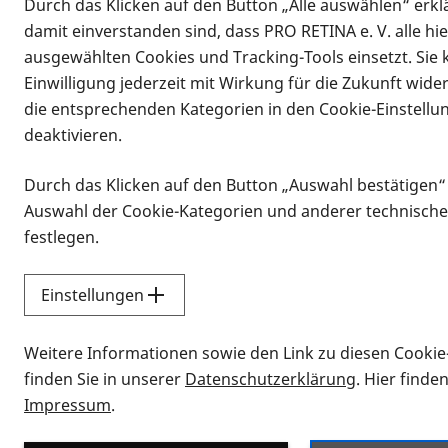
Durch das Klicken auf den Button „Alle auswählen“ erklä
damit einverstanden sind, dass PRO RETINA e. V. alle hi
ausgewählten Cookies und Tracking-Tools einsetzt. Sie
Einwilligung jederzeit mit Wirkung für die Zukunft wide
die entsprechenden Kategorien in den Cookie-Einstellu
deaktivieren.
Durch das Klicken auf den Button „Auswahl bestätigen“
Infomaterial
Auswahl der Cookie-Kategorien und anderer technische
Infomaterial
festlegen.
Einstellungen
Vorlesen
Weitere Informationen sowie den Link zu diesen Cookie
Alle Infomaterialien
finden Sie in unserer
Datenschutzerklärung
. Hier finde
Impressum
.
Sie möchten wissen, wie Sie nach Inf
Erklärvideos zum Thema Infomateri