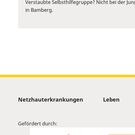
or
Verstaubte Selbsthilfegruppe? Nicht bei der Ju
Space
in Bamberg.
to
show
volume
slider.
Sitemap
Netzhauterkrankungen
Leben
Gefördert durch: