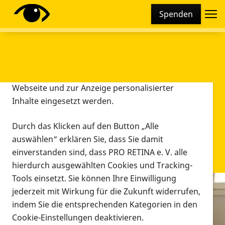
Cookie-Einstellungen
Spenden
Diese Webseite setzt verschiedene Cookies und
Tracking-Tools ein. Dies beinhaltet Cookies und
Tracking-Tools, die für den Betrieb der Webseite
technisch notwendig sind, die zu statistischen
Zwecken sowie zur besseren Bedienbarkeit der
Webseite und zur Anzeige personalisierter
Inhalte eingesetzt werden.
Durch das Klicken auf den Button „Alle
auswählen“ erklären Sie, dass Sie damit
einverstanden sind, dass PRO RETINA e. V. alle
hierdurch ausgewählten Cookies und Tracking-
Tools einsetzt. Sie können Ihre Einwilligung
jederzeit mit Wirkung für die Zukunft widerrufen,
Infomaterial
indem Sie die entsprechenden Kategorien in den
Infomaterial
Cookie-Einstellungen deaktivieren.