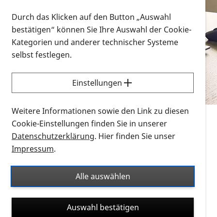
Vorlesen
Durch das Klicken auf den Button „Auswahl
bestätigen“ können Sie Ihre Auswahl der Cookie-
Alle Infomaterialien in verschiedenen
Kategorien und anderer technischer Systeme
Formaten an einem Ort
selbst festlegen.
Sie möchten wissen, wie Sie nach Infonmaterial
suchen und dieses bestellen bzw. herunterladen
Einstellungen
können? Schauen Sie sich die
Erklärvideos zum
Thema Infomaterial auf der PRO RETINA-Website
Weitere Informationen sowie den Link zu diesen
für blinde und sehbehinderte Menschen an.
Cookie-Einstellungen finden Sie in unserer
Datenschutzerklärung
. Hier finden Sie unser
Auf dieser Seite finden Sie sämtliches Infomaterial
Impressum
.
der PRO RETINA in all seinen Formaten an einem
Ort. Nutzen Sie den Formatfilter, um ausschließlich
Alle auswählen
nach Flyern und Broschüren, Audios oder Videos zu
suchen. Die meisten Flyer und Broschüren werden in
Auswahl bestätigen
verschiedenen Formaten angeboten: zur