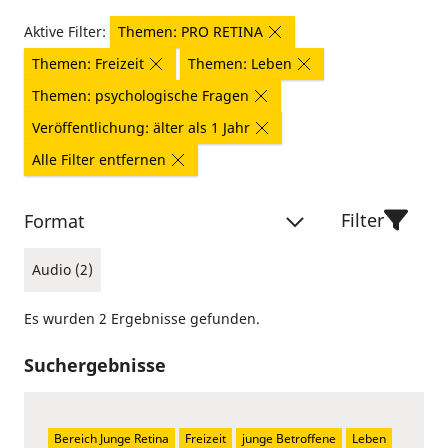
Aktive Filter:
Themen: PRO RETINA
Themen: Freizeit
Themen: Leben
Themen: psychologische Fragen
Veröffentlichung: älter als 1 Jahr
Alle Filter entfernen
Filter
Format
Audio (2)
Es wurden 2 Ergebnisse gefunden.
Suchergebnisse
Bereich Junge Retina
Freizeit
junge Betroffene
Leben