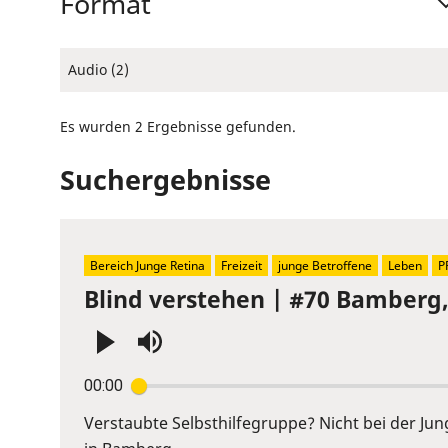
Format
Audio (2)
Es wurden 2 Ergebnisse gefunden.
Suchergebnisse
Bereich Junge Retina
Freizeit
junge Betroffene
Leben
P
Blind verstehen | #70 Bamberg
Press
00:00
Enter
or
Verstaubte Selbsthilfegruppe? Nicht bei der Ju
Space