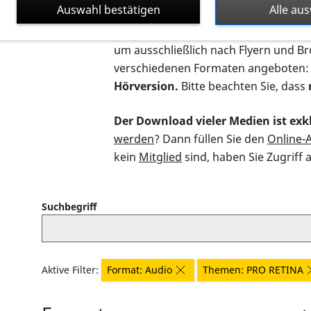
Auswahl bestätigen
Alle au
Auf dieser Seite finden Sie sämtliche
um ausschließlich nach Flyern und B
verschiedenen Formaten angeboten:
Hörversion.
Bitte beachten Sie, dass
Der Download vieler Medien ist exkl
werden
? Dann füllen Sie den
Online-
kein
Mitglied
sind, haben Sie Zugriff 
Suchbegriff
Aktive Filter:
Format: Audio
Themen: PRO RETINA