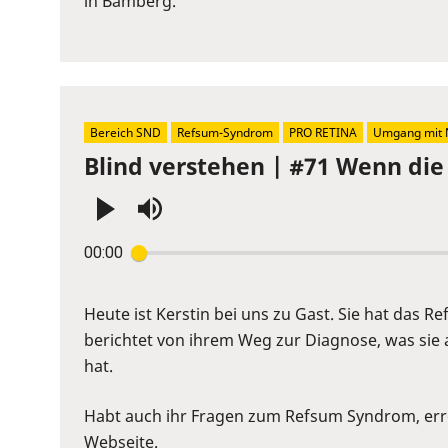
in Bamberg.
to
show
volume
slider.
Bereich SND
Refsum-Syndrom
PRO RETINA
Umgang mit 
Blind verstehen | #71 Wenn di
Press
00:00
Enter
or
Space
Heute ist Kerstin bei uns zu Gast. Sie hat das
to
berichtet von ihrem Weg zur Diagnose, was sie 
show
hat.
volume
slider.
Habt auch ihr Fragen zum Refsum Syndrom, errei
Webseite
.