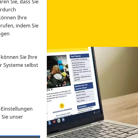
ren Sie, dass Sie
erdurch
 können Ihre
rrufen, indem Sie
ngen
 können Sie Ihre
r Systeme selbst
-Einstellungen
 in verschiedenen Formaten an e
n Sie unser
onmaterial suchen und dieses bestellen bzw. herunterladen
al auf der PRO RETINA-Website für blinde und sehbehi