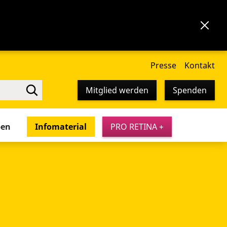
Presse
Kontakt
Mitglied werden
Spenden
pen
Infomaterial
PRO RETINA +