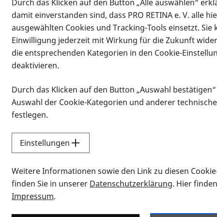
Durch das Klicken auf den Button „Alle auswählen“ erklä
damit einverstanden sind, dass PRO RETINA e. V. alle hi
ausgewählten Cookies und Tracking-Tools einsetzt. Sie
Einwilligung jederzeit mit Wirkung für die Zukunft wide
die entsprechenden Kategorien in den Cookie-Einstellu
deaktivieren.
Durch das Klicken auf den Button „Auswahl bestätigen“
Infomaterial
Auswahl der Cookie-Kategorien und anderer technische
Infomaterial
festlegen.
Einstellungen
Vorlesen
Weitere Informationen sowie den Link zu diesen Cookie
Alle Infomaterialien
finden Sie in unserer
Datenschutzerklärung
. Hier finde
Impressum
.
Sie möchten wissen, wie Sie nach Inf
Erklärvideos zum Thema Infomateri