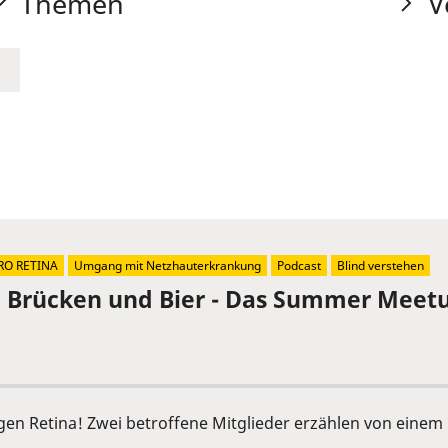
Themen
V
RO RETINA
Umgang mit Netzhauterkrankung
Podcast
Blind verstehen
, Brücken und Bier - Das Summer Meetu
ngen Retina! Zwei betroffene Mitglieder erzählen von ein