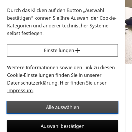
Vorlesen
Durch das Klicken auf den Button „Auswahl
bestätigen“ können Sie Ihre Auswahl der Cookie-
Alle Infomaterialien in verschiedenen
Kategorien und anderer technischer Systeme
Formaten an einem Ort
selbst festlegen.
Sie möchten wissen, wie Sie nach Infonmaterial
suchen und dieses bestellen bzw. herunterladen
Einstellungen
können? Schauen Sie sich die
Erklärvideos zum
Thema Infomaterial auf der PRO RETINA-Website
Weitere Informationen sowie den Link zu diesen
für blinde und sehbehinderte Menschen an.
Cookie-Einstellungen finden Sie in unserer
Datenschutzerklärung
. Hier finden Sie unser
Auf dieser Seite finden Sie sämtliches Infomaterial
Impressum
.
der PRO RETINA in all seinen Formaten an einem
Ort. Nutzen Sie den Formatfilter, um ausschließlich
Alle auswählen
nach Flyern und Broschüren, Audios oder Videos zu
suchen. Die meisten Flyer und Broschüren werden in
Auswahl bestätigen
verschiedenen Formaten angeboten: zur