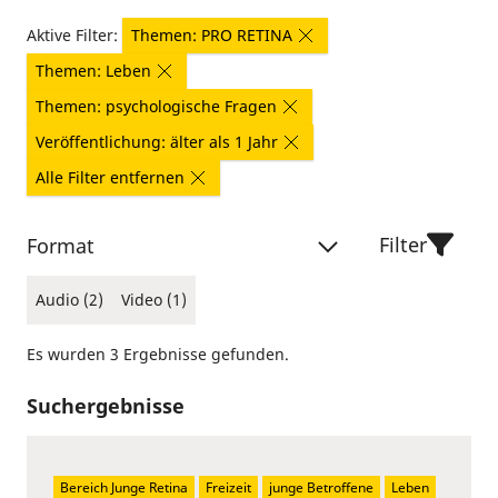
Aktive Filter:
Themen: PRO RETINA
Themen: Leben
Themen: psychologische Fragen
Veröffentlichung: älter als 1 Jahr
Alle Filter entfernen
Filter
Format
Audio (2)
Video (1)
Es wurden 3 Ergebnisse gefunden.
Suchergebnisse
Bereich Junge Retina
Freizeit
junge Betroffene
Leben