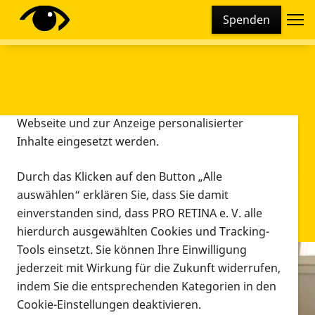
Cookie-Einstellungen
Spenden
Diese Webseite setzt verschiedene Cookies und
Tracking-Tools ein. Dies beinhaltet Cookies und
Tracking-Tools, die für den Betrieb der Webseite
technisch notwendig sind, die zu statistischen
Zwecken sowie zur besseren Bedienbarkeit der
Webseite und zur Anzeige personalisierter
Inhalte eingesetzt werden.
Durch das Klicken auf den Button „Alle
auswählen“ erklären Sie, dass Sie damit
einverstanden sind, dass PRO RETINA e. V. alle
hierdurch ausgewählten Cookies und Tracking-
Tools einsetzt. Sie können Ihre Einwilligung
jederzeit mit Wirkung für die Zukunft widerrufen,
Infomaterial
indem Sie die entsprechenden Kategorien in den
Infomaterial
Cookie-Einstellungen deaktivieren.